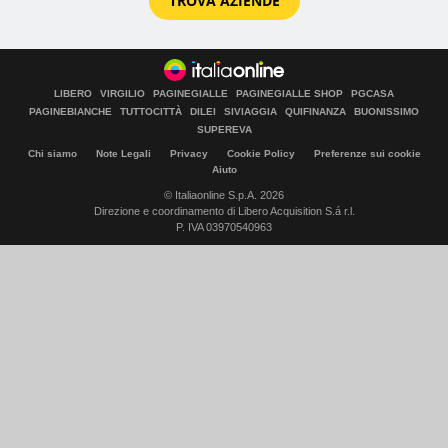
TROVA AZIENDE
LIBERO
VIRGILIO
PAGINEGIALLE
PAGINEGIALLE SHOP
PGCASA
PAGINEBIANCHE
TUTTOCITTÀ
DILEI
SIVIAGGIA
QUIFINANZA
BUONISSIMO
SUPEREVA
Chi siamo
Note Legali
Privacy
Cookie Policy
Preferenze sui cookie
Aiuto
© Italiaonline S.p.A. 2026
Direzione e coordinamento di Libero Acquisition S.á r.l.
P. IVA 03970540963