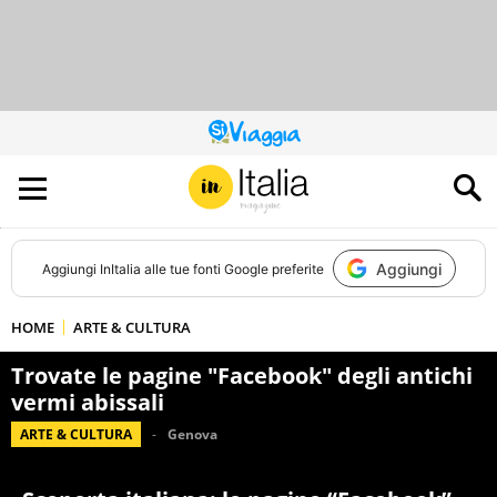
QUESTO
SITO
CONTRIBUISCE
ALL’AUDIENCE
DI
Aggiungi
Aggiungi
InItalia
alle tue fonti Google preferite
HOME
ARTE & CULTURA
Trovate le pagine "Facebook" degli antichi
vermi abissali
ARTE & CULTURA
Genova