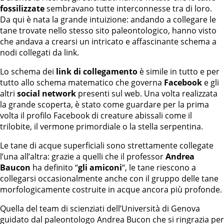
fossilizzate
sembravano tutte interconnesse tra di loro.
Da qui è nata la grande intuizione: andando a collegare le
tane trovate nello stesso sito paleontologico, hanno visto
che andava a crearsi un intricato e affascinante schema a
nodi collegati da link.
Lo schema dei
link di collegamento
è simile in tutto e per
tutto allo schema matematico che governa
Facebook
e gli
altri
social network
presenti sul web. Una volta realizzata
la grande scoperta, è stato come guardare per la prima
volta il profilo Facebook di creature abissali come il
trilobite, il vermone primordiale o la stella serpentina.
Le tane di acque superficiali sono strettamente collegate
l’una all’altra: grazie a quelli che il professor
Andrea
Baucon
ha definito “
gli amiconi
“, le tane riescono a
collegarsi occasionalmente anche con il gruppo delle tane
morfologicamente costruite in acque ancora più profonde.
Quella del team di scienziati dell’Università di Genova
guidato dal paleontologo Andrea Bucon che si ringrazia per