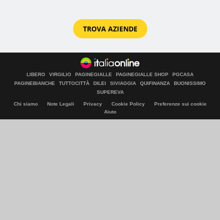
TROVA AZIENDE
LIBERO
VIRGILIO
PAGINEGIALLE
PAGINEGIALLE SHOP
PGCASA
PAGINEBIANCHE
TUTTOCITTÀ
DILEI
SIVIAGGIA
QUIFINANZA
BUONISSIMO
SUPEREVA
Chi siamo
Note Legali
Privacy
Cookie Policy
Preferenze sui cookie
Aiuto
© Italiaonline S.p.A. 2026
Direzione e coordinamento di Libero Acquisition S.á r.l.
P. IVA 03970540963