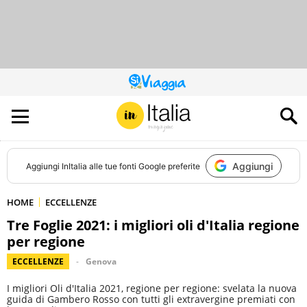
QUESTO
SITO
CONTRIBUISCE
ALL’AUDIENCE
DI
Aggiungi
Aggiungi
InItalia
alle tue fonti Google preferite
HOME
ECCELLENZE
Tre Foglie 2021: i migliori oli d'Italia regione
per regione
ECCELLENZE
Genova
I migliori Oli d'Italia 2021, regione per regione: svelata la nuova
guida di Gambero Rosso con tutti gli extravergine premiati con