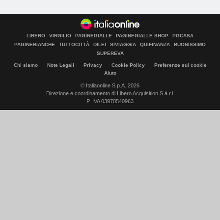
LIBERO
VIRGILIO
PAGINEGIALLE
PAGINEGIALLE SHOP
PGCASA
PAGINEBIANCHE
TUTTOCITTÀ
DILEI
SIVIAGGIA
QUIFINANZA
BUONISSIMO
SUPEREVA
Chi siamo
Note Legali
Privacy
Cookie Policy
Preferenze sui cookie
Aiuto
© Italiaonline S.p.A. 2026
Direzione e coordinamento di Libero Acquisition S.á r.l.
P. IVA 03970540963