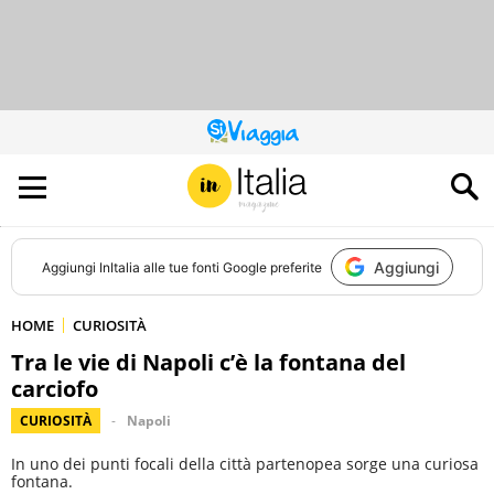
QUESTO
SITO
CONTRIBUISCE
ALL’AUDIENCE
DI
Aggiungi
Aggiungi
InItalia
alle tue fonti Google preferite
HOME
CURIOSITÀ
Tra le vie di Napoli c’è la fontana del
carciofo
CURIOSITÀ
Napoli
In uno dei punti focali della città partenopea sorge una curiosa
fontana.