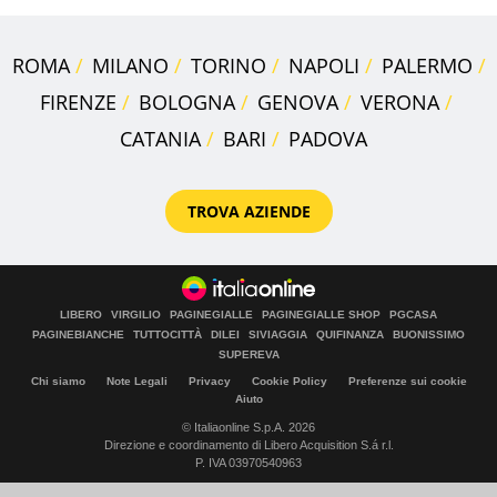
ROMA
MILANO
TORINO
NAPOLI
PALERMO
FIRENZE
BOLOGNA
GENOVA
VERONA
CATANIA
BARI
PADOVA
TROVA AZIENDE
LIBERO
VIRGILIO
PAGINEGIALLE
PAGINEGIALLE SHOP
PGCASA
PAGINEBIANCHE
TUTTOCITTÀ
DILEI
SIVIAGGIA
QUIFINANZA
BUONISSIMO
SUPEREVA
Chi siamo
Note Legali
Privacy
Cookie Policy
Preferenze sui cookie
Aiuto
© Italiaonline S.p.A. 2026
Direzione e coordinamento di Libero Acquisition S.á r.l.
P. IVA 03970540963