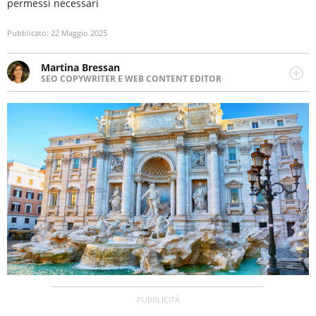
permessi necessari
Pubblicato:
22 Maggio 2025
Martina Bressan
SEO COPYWRITER E WEB CONTENT EDITOR
Appassionata di viaggi, di trail running e di yoga, ama
scoprire nuovi posti e nuove culture. Curiosa,
determinata e intraprendente adora leggere ma
soprattutto scrivere.