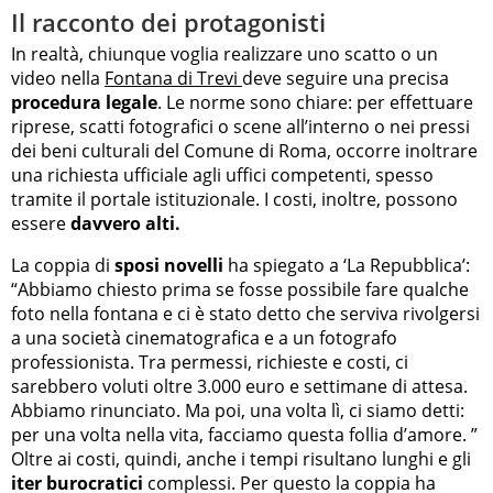
Il racconto dei protagonisti
In realtà, chiunque voglia realizzare uno scatto o un
video nella
Fontana di Trevi
deve seguire una precisa
procedura legale
. Le norme sono chiare: per effettuare
riprese, scatti fotografici o scene all’interno o nei pressi
dei beni culturali del Comune di Roma, occorre inoltrare
una richiesta ufficiale agli uffici competenti, spesso
tramite il portale istituzionale. I costi, inoltre, possono
essere
davvero alti.
La coppia di
sposi novelli
ha spiegato a ‘La Repubblica’:
“Abbiamo chiesto prima se fosse possibile fare qualche
foto nella fontana e ci è stato detto che serviva rivolgersi
a una società cinematografica e a un fotografo
professionista. Tra permessi, richieste e costi, ci
sarebbero voluti oltre 3.000 euro e settimane di attesa.
Abbiamo rinunciato. Ma poi, una volta lì, ci siamo detti:
per una volta nella vita, facciamo questa follia d’amore. ”
Oltre ai costi, quindi, anche i tempi risultano lunghi e gli
iter burocratici
complessi. Per questo la coppia ha