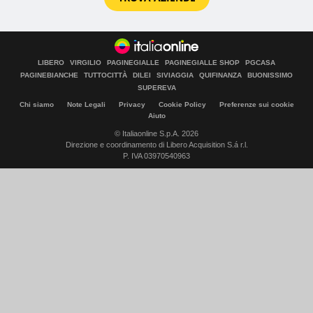
LIBERO
VIRGILIO
PAGINEGIALLE
PAGINEGIALLE SHOP
PGCASA
PAGINEBIANCHE
TUTTOCITTÀ
DILEI
SIVIAGGIA
QUIFINANZA
BUONISSIMO
SUPEREVA
Chi siamo
Note Legali
Privacy
Cookie Policy
Preferenze sui cookie
Aiuto
© Italiaonline S.p.A. 2026
Direzione e coordinamento di Libero Acquisition S.á r.l.
P. IVA 03970540963