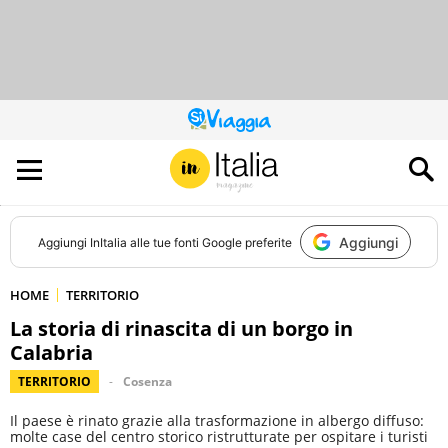
QUESTO
SITO
CONTRIBUISCE
ALL’AUDIENCE
DI
Aggiungi
Aggiungi
InItalia
alle tue fonti Google preferite
HOME
TERRITORIO
La storia di rinascita di un borgo in
Calabria
TERRITORIO
Cosenza
Il paese è rinato grazie alla trasformazione in albergo diffuso:
molte case del centro storico ristrutturate per ospitare i turisti