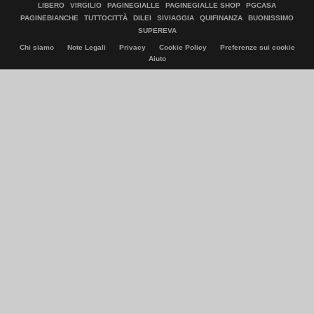
LIBERO
VIRGILIO
PAGINEGIALLE
PAGINEGIALLE SHOP
PGCASA
PAGINEBIANCHE
TUTTOCITTÀ
DILEI
SIVIAGGIA
QUIFINANZA
BUONISSIMO
SUPEREVA
Chi siamo
Note Legali
Privacy
Cookie Policy
Preferenze sui cookie
Aiuto
© Italiaonline S.p.A. 2026
Direzione e coordinamento di Libero Acquisition S.á r.l.
P. IVA 03970540963