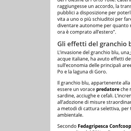
raggiungesse un accordo, la trans
pubblici a disposizione per poterl
vita a uno o più schiuditoi per fa
diventare autonome per quanto r
ora è comprato all’estero”.
Gli effetti del granchi
L’invasione del granchio blu, una
acque italiane, ha avuto effetti d
sull’economia delle principali are
Po e la laguna di Goro.
Il granchio blu, appartenente alla 
essere un vorace
predatore
che m
sardine, acciughe e cefali. L’inc
all’adozione di misure straordinari
a metodi di cattura selettiva, pe
ambientale.
Secondo
Fedagripesca Confcoop