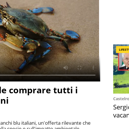
LIFEST
le comprare tutti i
ani
Castelr
Sergi
vacan
locat
anchi blu italiani, un'offerta rilevante che
della specie e sull'impatto ambientale