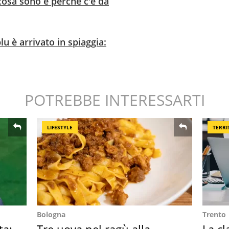
 cosa sono e perché c'è da
u è arrivato in spiaggia:
POTREBBE INTERESSARTI
LIFESTYLE
TERRI
Bologna
Trento
ta:
Tre uova nel ragù alla
La cl