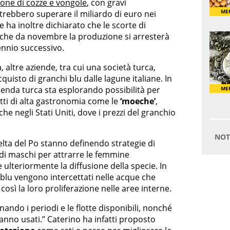
ione di cozze e vongole
, con gravi
rebbero superare il miliardo di euro nei
e ha inoltre dichiarato che le scorte di
che da novembre la produzione si arresterà
ennio successivo.
, altre aziende, tra cui una società turca,
uisto di granchi blu dalle lagune italiane. In
enda turca sta esplorando possibilità per
tti di alta gastronomia come le
‘moeche’
,
e negli Stati Uniti, dove i prezzi del granchio
elta del Po stanno definendo strategie di
o di maschi per attrarre le femmine
e ulteriormente la diffusione della specie. In
 blu vengono intercettati nelle acque che
osì la loro proliferazione nelle aree interne.
ando i periodi e le flotte disponibili, nonché
aranno usati.” Caterino ha infatti proposto