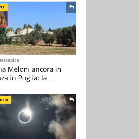
YLE
Messapica
ia Meloni ancora in
za in Puglia: la
ion scelta
TORIO