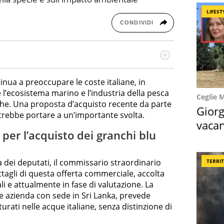
LIFEST
CONDIVIDI
missione! Specializzata in storytelling di viaggi,
 e coach di scrittura creativa.
inua a preoccupare le coste italiane, in
e l’ecosistema marino e l’industria della pesca
Ceglie 
he. Una proposta d’acquisto recente da parte
Giorg
rebbe portare a un’importante svolta.
vacan
 per l’acquisto dei granchi blu
locat
 dei deputati, il commissario straordinario
TERRI
ettagli di questa offerta commerciale, accolta
li e attualmente in fase di valutazione. La
 azienda con sede in Sri Lanka, prevede
urati nelle acque italiane, senza distinzione di