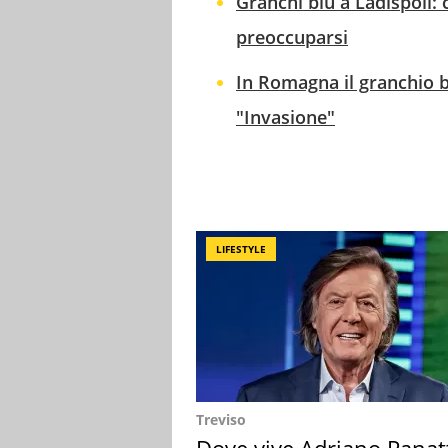
Granchi blu a Ladispoli:
preoccuparsi
In Romagna il granchio bl
"Invasione"
LIFESTYLE
Treviso
Dove vive Adriano Panat