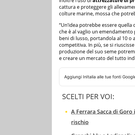
inoltre l’uso di
attrezzature di p
cattura e proteggere gli allevament
colture marine, mossa che potrebb
“Un’idea potrebbe essere quella di
che è al vaglio un emendamento p
beni di lusso, portandola al 10 o 
competitiva. In più, se si riuscis
produzione del suo seme potremm
e creare un mercato del tutto in
Aggiungi
InItalia
alle tue fonti Googl
SCELTI PER VOI:
A Ferrara Sacca di Goro 
rischio