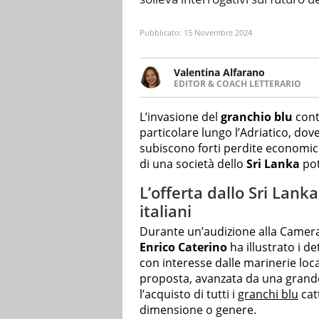
Pubblicato:
15 Novembre 2024
Valentina Alfarano
EDITOR & COACH LETTERARIO
LINKEDIN
Lavorare con le storie è la mia 
INSTAGRAM
lavoro come editor di narrativa
L’invasione del
granchio blu
cont
particolare lungo l’Adriatico, dov
subiscono forti perdite economic
di una società dello
Sri Lanka
pot
L’offerta dallo Sri Lanka
italiani
Durante un’audizione alla Camera
Enrico Caterino
ha illustrato i d
con interesse dalle marinerie loca
proposta, avanzata da una grande
l’acquisto di tutti i
granchi blu
catt
dimensione o genere.