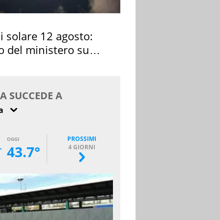
si solare 12 agosto:
o del ministero su
 osservarla