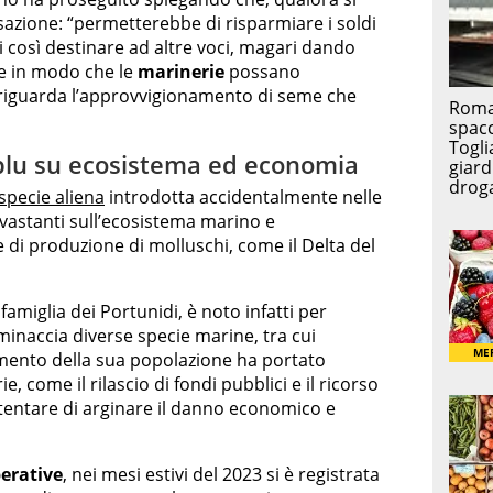
azione: “permetterebbe di risparmiare i soldi
i così destinare ad altre voci, magari dando
re in modo che le
marinerie
possano
iguarda l’approvvigionamento di seme che
o blu su ecosistema ed economia
specie aliena
introdotta accidentalmente nelle
evastanti sull’ecosistema marino e
e di produzione di molluschi, come il Delta del
famiglia dei Portunidi, è noto infatti per
inaccia diverse specie marine, tra cui
remento della sua popolazione ha portato
e, come il rilascio di fondi pubblici e il ricorso
r tentare di arginare il danno economico e
erative
, nei mesi estivi del 2023 si è registrata