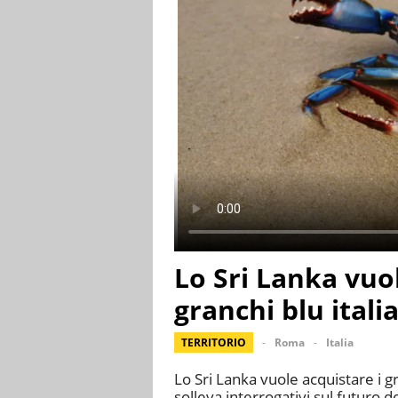
Lo Sri Lanka vuo
granchi blu itali
TERRITORIO
Roma
Italia
Lo Sri Lanka vuole acquistare i gr
solleva interrogativi sul futuro 