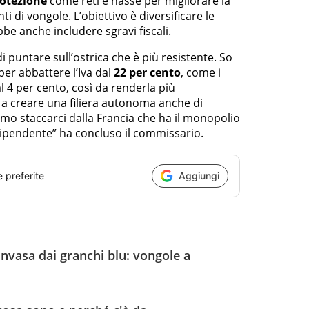
rotezione
come reti e nasse per migliorare la
i di vongole. L’obiettivo è diversificare le
e anche includere sgravi fiscali.
 puntare sull’ostrica che è più resistente. So
er abbattere l’Iva dal
22 per cento
, come i
al 4 per cento, così da renderla più
se a creare una filiera autonoma anche di
o staccarci dalla Francia che ha il monopolio
dipendente” ha concluso il commissario.
e preferite
Aggiungi
invasa dai granchi blu: vongole a