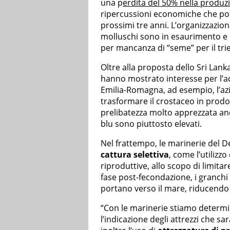
una p
erdita del 50% nella produz
ripercussioni economiche che pot
prossimi tre anni. L’organizzazion
molluschi sono in esaurimento e 
per mancanza di “seme” per il tri
Oltre alla proposta dello Sri Lanka
hanno mostrato interesse per l’acq
Emilia-Romagna, ad esempio, l’azi
trasformare il crostaceo in prodo
prelibatezza molto apprezzata anch
blu sono piuttosto elevati.
Nel frattempo, le marinerie del D
cattura selettiva
, come l’utilizz
riproduttive, allo scopo di limitar
fase post-fecondazione, i granchi
portano verso il mare, riducendo c
“Con le marinerie stiamo determin
l’indicazione degli attrezzi che s