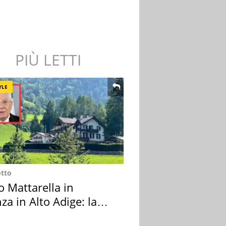
PIÙ LETTI
YLE
otto
o Mattarella in
za in Alto Adige: la
ion scelta