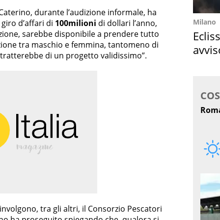
 Caterino, durante l’audizione informale, ha
Milano
giro d’affari di
100milioni
di dollari l’anno,
Eclis
azione, sarebbe disponibile a prendere tutto
inzione tra maschio e femmina, tantomeno di
avvis
 tratterebbe di un progetto validissimo”.
come
involgono, tra gli altri, il Consorzio Pescatori
rino ha proseguito spiegando che, qualora si