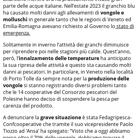
parte delle acque italiane. Nell’estate 2023 il granchio blu
ha causato molti danni agli allevamenti di
vongole e
molluschi
in generale tanto che le regioni di Veneto ed
Emilia-Romagna avevano richiesto al Governo lo
stato di
emergenza.
Solitamente in inverno l’attività dei granchi diminuisce
per riprendere poi nelle stagioni più calde. Quest’anno,
però, l’
innalzamento delle temperature
ha anticipato
la sua ripresa delle attività e questo sta causando molti
danni ai pescatori. In particolare, in Veneto nella località
di Porto Tolle da sempre nota per la
produzione delle
vongole
si stanno registrando diversi problemi tanto
che le 14 cooperative del Consorzio pescatori del
Polesine hanno deciso di sospendere la pesca per
carenza del prodotto.
A denunciare la
grave situazione
è stata Fedagripesca-
Confcooperative che tramite il suo vicepresidente Paolo
Tiozzo ad ‘Ansa’ ha spiegato: “Visto che a oggi abbiamo
perso oltre il 70% delle vongole, dobbiamo trovare il