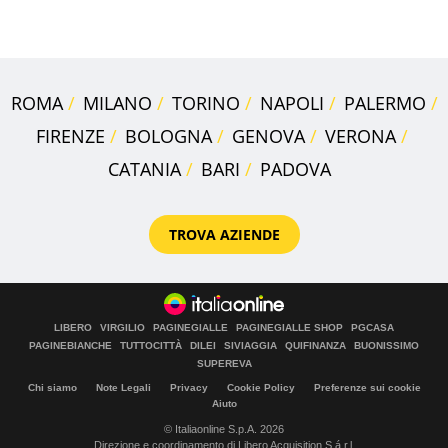
all'isola privata
ROMA
MILANO
TORINO
NAPOLI
PALERMO
FIRENZE
BOLOGNA
GENOVA
VERONA
CATANIA
BARI
PADOVA
TROVA AZIENDE
LIBERO
VIRGILIO
PAGINEGIALLE
PAGINEGIALLE SHOP
PGCASA
PAGINEBIANCHE
TUTTOCITTÀ
DILEI
SIVIAGGIA
QUIFINANZA
BUONISSIMO
SUPEREVA
Chi siamo
Note Legali
Privacy
Cookie Policy
Preferenze sui cookie
Aiuto
© Italiaonline S.p.A. 2026
Direzione e coordinamento di Libero Acquisition S.á r.l.