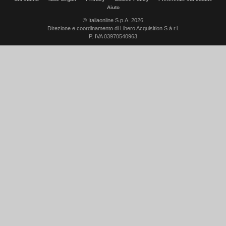
Aiuto
© Italiaonline S.p.A. 2026
Direzione e coordinamento di Libero Acquisition S.á r.l.
P. IVA 03970540963