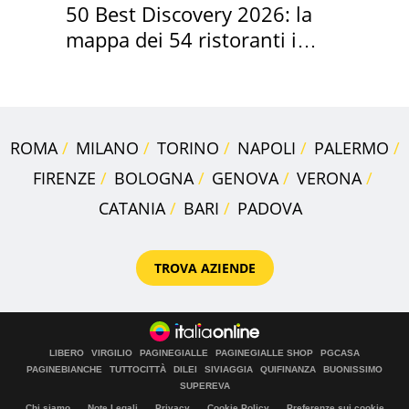
50 Best Discovery 2026: la
mappa dei 54 ristoranti in
Italia
ROMA
MILANO
TORINO
NAPOLI
PALERMO
FIRENZE
BOLOGNA
GENOVA
VERONA
CATANIA
BARI
PADOVA
TROVA AZIENDE
LIBERO
VIRGILIO
PAGINEGIALLE
PAGINEGIALLE SHOP
PGCASA
PAGINEBIANCHE
TUTTOCITTÀ
DILEI
SIVIAGGIA
QUIFINANZA
BUONISSIMO
SUPEREVA
Chi siamo
Note Legali
Privacy
Cookie Policy
Preferenze sui cookie