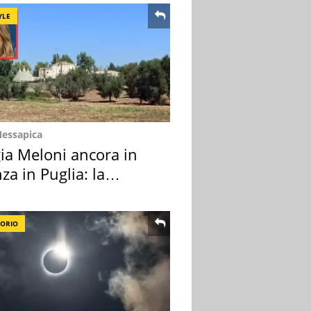
YLE
Messapica
ia Meloni ancora in
za in Puglia: la
ion scelta
TORIO