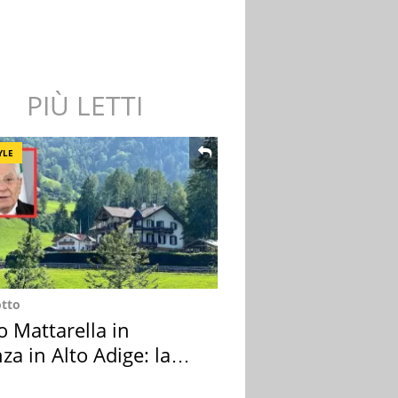
PIÙ LETTI
YLE
otto
o Mattarella in
za in Alto Adige: la
ion scelta