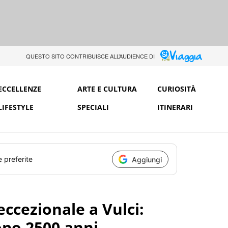
QUESTO SITO CONTRIBUISCE ALL’AUDIENCE DI
ECCELLENZE
ARTE E CULTURA
CURIOSITÀ
LIFESTYLE
SPECIALI
ITINERARI
e preferite
Aggiungi
ccezionale a Vulci:
opo 2500 anni