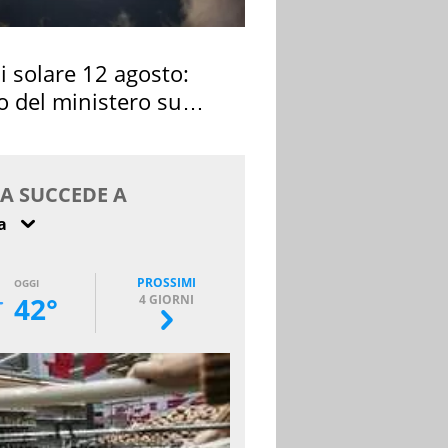
si solare 12 agosto:
o del ministero su
 osservarla