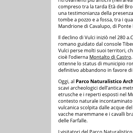
ritrovamenti più antichi (nell’are
compreso tra la tarda Età del Br
una testimonianza della presenza 
tombe a pozzo e a fossa, tra i qual
Mandrione di Cavalupo, di Ponte R
Il declino di Vulci iniziò nel 280 a.
romano guidato dal console Tiberi
Vulci perse molti suoi territori, 
cioè l’odierna
Montalto di Castro
ottenne lo status di municipio ro
definitivo abbandono in favore di M
Oggi, al
Parco Naturalistico Arch
scavi archeologici dell’antica me
etrusche e i reperti esposti nel M
contesto naturale incontaminato i
vulcanica scolpita dalle acque del
vacche maremmane e i cavalli bradi
delle Farfalle.
I visitatori del
Parco Naturalistico