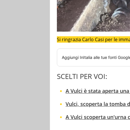
Si ringrazia Carlo Casi per le imma
Aggiungi
InItalia
alle tue fonti Googl
SCELTI PER VOI:
A Vulci è stata aperta un
Vulci, scoperta la tomba 
A Vulci scoperta un'urna c