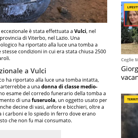
LIFEST
eccezionale è stata effettuata a
Vulci
, nel
rovincia di Viterbo, nel Lazio. Una
logico ha riportato alla luce una tomba a
 stesse condizioni in cui era stata chiusa 2500
roli.
Ceglie 
Giorg
ionale a Vulci
vacan
o ha riportato alla luce una tomba intatta,
locat
apparterrebbe a una
donna di classe medio-
primo esame del corredo funerario della tomba a
vamento di una
fuseruola
, un oggetto usato per
TERRI
 anche decine di vasi, anfore e bicchieri, oltre a
i carboni e lo spiedo in ferro dove erano
 pasto che non fu mai consumato.