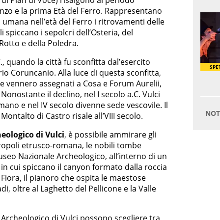
a di Pian di Voce) risalgono al periodo
onzo e la prima Età del Ferro. Rappresentano
umana nell’età del Ferro i ritrovamenti delle
i spiccano i sepolcri dell’Osteria, del
otto e della Poledra.
C., quando la città fu sconfitta dal’esercito
o Coruncanio. Alla luce di questa sconfitta,
che vennero assegnati a Cosa e Forum Aurelii,
. Nonostante il declino, nel I secolo a.C. Vulci
mano e nel IV secolo divenne sede vescovile. Il
ontalto di Castro risale all’VIII secolo.
eologico di Vulci
, è possibile ammirare gli
tropoli etrusco-romana, le nobili tombe
useo Nazionale Archeologico, all’interno di un
n cui spiccano il canyon formato dalla roccia
 Fiora, il pianoro che ospita le maestose
, oltre al Laghetto del Pellicone e la Valle
 Archeologico di Vulci
possono scegliere tra