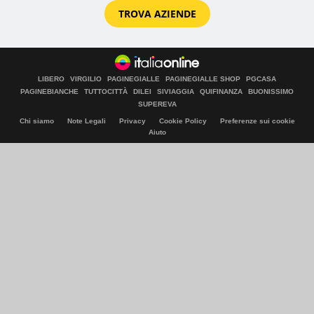
TROVA AZIENDE
LIBERO
VIRGILIO
PAGINEGIALLE
PAGINEGIALLE SHOP
PGCASA
PAGINEBIANCHE
TUTTOCITTÀ
DILEI
SIVIAGGIA
QUIFINANZA
BUONISSIMO
SUPEREVA
Chi siamo
Note Legali
Privacy
Cookie Policy
Preferenze sui cookie
Aiuto
© Italiaonline S.p.A. 2026
Direzione e coordinamento di Libero Acquisition S.á r.l.
P. IVA 03970540963