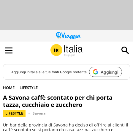
QUESTO
SITO
CONTRIBUISCE
ALL’AUDIENCE
DI
Aggiungi
Aggiungi
InItalia
alle tue fonti Google preferite
HOME
LIFESTYLE
A Savona caffè scontato per chi porta
tazza, cucchiaio e zucchero
LIFESTYLE
Savona
Un bar della provincia di Savona ha deciso di offrire ai clienti il
caffè scontato se si portano da casa tazzina, zucchero e