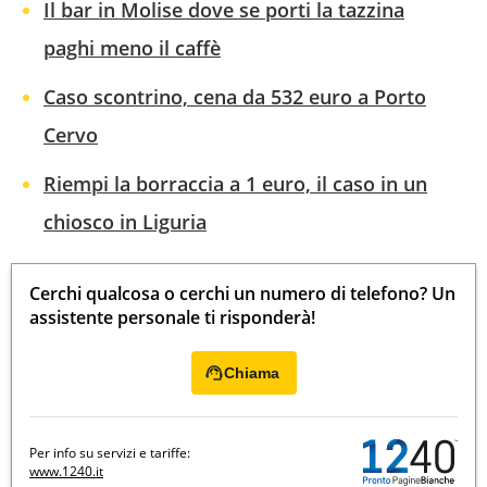
Il bar in Molise dove se porti la tazzina
paghi meno il caffè
Caso scontrino, cena da 532 euro a Porto
Cervo
Riempi la borraccia a 1 euro, il caso in un
chiosco in Liguria
Cerchi qualcosa o cerchi un numero di telefono? Un
assistente personale ti risponderà!
Chiama
Per info su servizi e tariffe:
www.1240.it