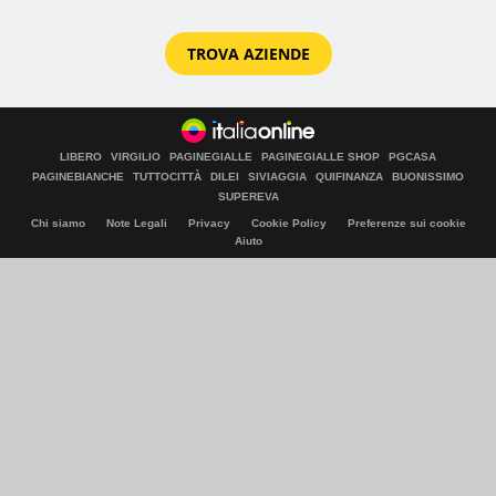
TROVA AZIENDE
LIBERO
VIRGILIO
PAGINEGIALLE
PAGINEGIALLE SHOP
PGCASA
PAGINEBIANCHE
TUTTOCITTÀ
DILEI
SIVIAGGIA
QUIFINANZA
BUONISSIMO
SUPEREVA
Chi siamo
Note Legali
Privacy
Cookie Policy
Preferenze sui cookie
Aiuto
© Italiaonline S.p.A. 2026
Direzione e coordinamento di Libero Acquisition S.á r.l.
P. IVA 03970540963