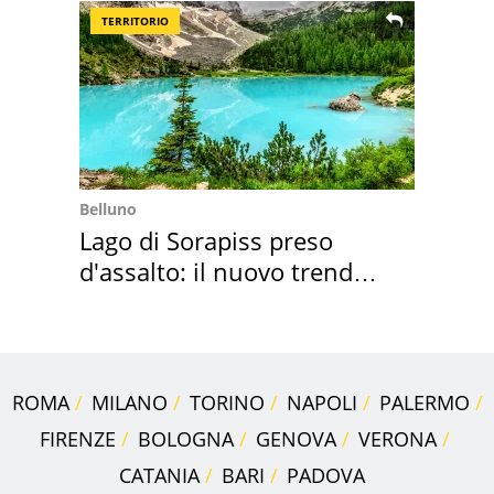
TERRITORIO
Belluno
Lago di Sorapiss preso
d'assalto: il nuovo trend
2026 e l'appello
ROMA
MILANO
TORINO
NAPOLI
PALERMO
FIRENZE
BOLOGNA
GENOVA
VERONA
CATANIA
BARI
PADOVA