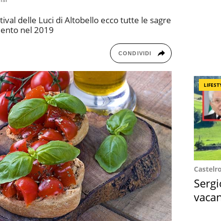
tival delle Luci di Altobello ecco tutte le sagre
alento nel 2019
CONDIVIDI
LIFEST
Castelr
Sergi
vacan
locat