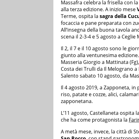
Massafra celebra la frisella con la
alla terza edizione. A inizio mese
Terme, ospita la
sagra della Cuc
focaccia e pane preparata con zuc
All’insegna della buona tavola anc
scena il 2-3-4 e 5 agosto a Ceglie
Il 2, il 7 e il 10 agosto sono le gio
giunto alla ventunesima edizione.
Masseria Giorgio a Mattinata (Fg)
Costa dei Trulli da Il Melograno a 
Salento sabato 10 agosto, da Mass
Il 4 agosto 2019, a Zapponeta, in p
riso, patate e cozze, alici, calamar
zapponetana.
L’11 agosto, Castellaneta ospita l
che ha come protagonista la
Fari
A metà mese, invece, la città di St
San Rocco
, con stand gastronomic