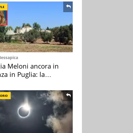
YLE
Messapica
ia Meloni ancora in
za in Puglia: la
ion scelta
TORIO