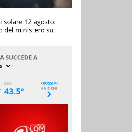
si solare 12 agosto:
o del ministero su
 osservarla