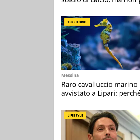
Roma e Lazio
TERRITORIO
Messina
Raro cavalluccio marino
avvistato a Lipari: perch
speciale
LIFESTYLE