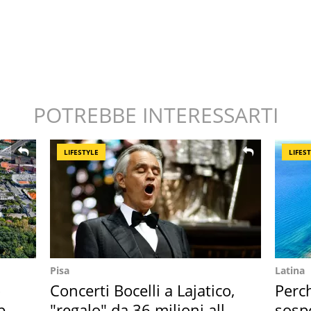
POTREBBE INTERESSARTI
LIFESTYLE
LIFES
Pisa
Latina
o
Concerti Bocelli a Lajatico,
Perc
per
"regalo" da 36 milioni alla
sosp