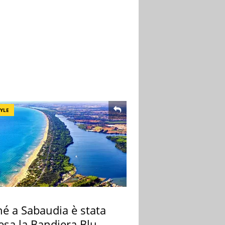
TYLE
hé a Sabaudia è stata
esa la Bandiera Blu