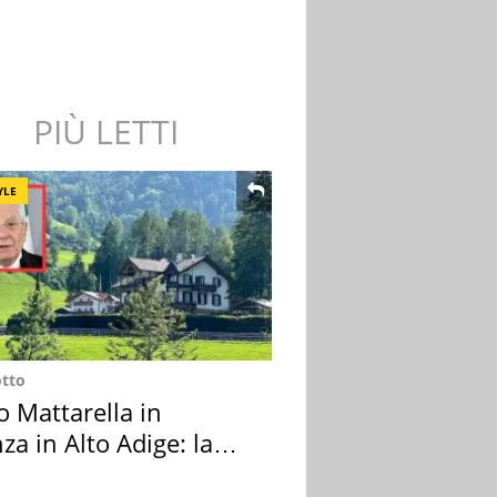
PIÙ LETTI
YLE
otto
o Mattarella in
za in Alto Adige: la
ion scelta