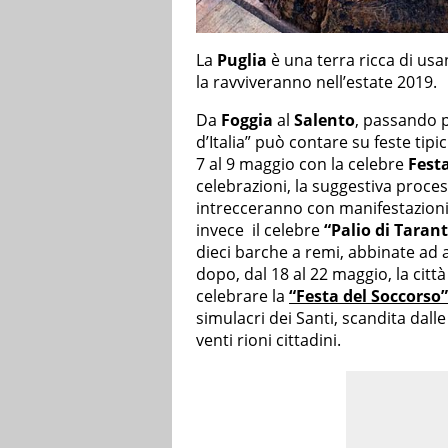
La
Puglia
è una terra ricca di usa
la ravviveranno nell’estate 2019.
Da
Foggia
al
Salento
, passando p
d’Italia” può contare su feste tipi
7 al 9 maggio con la celebre
Festa
celebrazioni, la suggestiva processi
intrecceranno con manifestazioni p
invece il celebre
“Palio di Taran
dieci barche a remi, abbinate ad al
dopo, dal 18 al 22 maggio, la citt
celebrare la
“Festa del Soccorso”
simulacri dei Santi, scandita dalle
venti rioni cittadini.