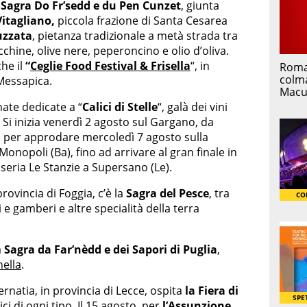
Sagra Do Fr’sedd e du Pen Cunzet
, giunta
Vitagliano,
piccola frazione di Santa Cesarea
uzzata
, pietanza tradizionale a metà strada tra
chine, olive nere, peperoncino e olio d’oliva.
he il
“
Ceglie Food Festival & Frisella
“, in
 Messapica.
rnate dedicate a “
Calici di Stelle
“, galà dei vini
 Si inizia venerdì 2 agosto sul Gargano, da
, per approdare mercoledì 7 agosto sulla
Monopoli (Ba), fino ad arrivare al gran finale in
eria Le Stanzie a Supersano (Le).
rovincia di Foggia, c’è la
Sagra del Pesce
, tra
i e gamberi e altre specialità della terra
a
Sagra da Far’nèdd e dei Sapori di Puglia
,
nella
.
ernatia, in provincia di Lecce, ospita
la Fiera di
i di ogni tipo. Il 15 agosto, per
l’Assunzione