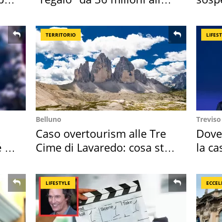
Toscana
2026
TERRITORIO
LIFES
Belluno
Treviso
Caso overtourism alle Tre
Dove
é è
Cime di Lavaredo: cosa sta
la ca
succedendo
spor
LIFESTYLE
ECCEL