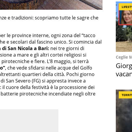
LIFEST
nze e tradizioni: scopriamo tutte le sagre che
er le province interne, ogni zona del “tacco
che e secolari dal fascino unico. Si comincia dal
 di San Nicola a Bari:
nei tre giorni di
one a mare e gli altri cortei religiosi si
Ceglie 
irotecniche e fiere. L’8 maggio, si terrà
Giorg
to”
, che vede sfidarsi nelle acque del Golfo
vacan
trettanti quartieri della città. Pochi giorno
locat
à di San Severo (FG) si appresta invece a
: il cuore della festività è la processione dei
 batterie pirotecniche incendiate negli oltre
TERRI