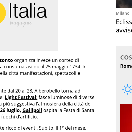
Milano
Eclis
avvis
come
itonto
organizza invece un corteo di
ia consumatasi qui il 25 maggio 1734. In
lla città manifestazioni, spettacoli e
te dal 20 al 28,
Alberobello
torna ad
del
Light Festival
:
fasce luminose di diverse
più suggestiva l’atmosfera della città dei
 26 luglio,
Gallipoli
ospita la Festa di Santa
fuochi d’artificio.
ricco di eventi. Subito, il 1° del mese,