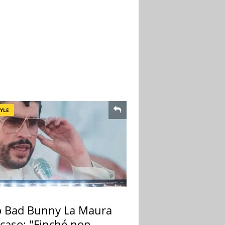
TYLE
 Bad Bunny La Maura
 caso: "Finché non