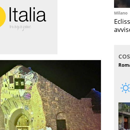
Milano
Eclis
avvis
come