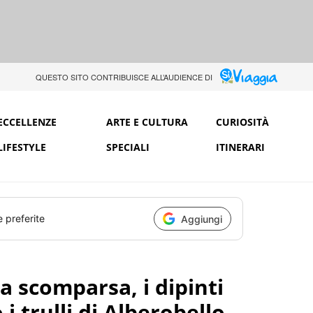
QUESTO SITO CONTRIBUISCE ALL’AUDIENCE DI
ECCELLENZE
ARTE E CULTURA
CURIOSITÀ
LIFESTYLE
SPECIALI
ITINERARI
e preferite
Aggiungi
a scomparsa, i dipinti
i trulli di Alberobello