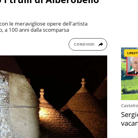
no con le meravigliose opere dell'artista
to, a 100 anni dalla scomparsa
CONDIVIDI
LIFEST
Castelr
Sergi
vacan
locat