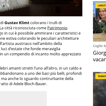
LIFEST
 di
Gustav Klimt
colorano i trulli di
 La città riconosciuta come
Patrimonio
go in cui è possibile ammirare i caratteristici e
gione estiva colorando le peculiari architetture
ll’artista austriaco nell’ambito della
Ceglie 
, luci d’estate che fonde meraviglia
Giorg
ca in un compendio di incanto molto apprezzato
vacan
locat
elebri amanti stretti l’uno all’altro, in un caldo e
abbandonano a uno dei baci più belli, profondi
TERRI
arte, ma anche lo sguardo contrurbante della
tratto di Adele Bloch-Bauer.