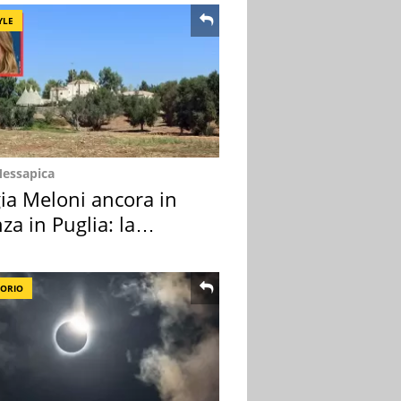
YLE
Messapica
ia Meloni ancora in
za in Puglia: la
ion scelta
TORIO