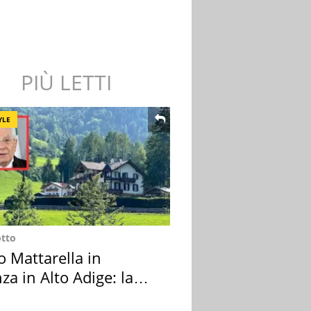
PIÙ LETTI
YLE
otto
o Mattarella in
za in Alto Adige: la
ion scelta