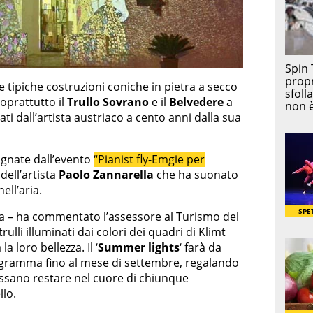
 tipiche costruzioni coniche in pietra a secco
oprattutto il
Trullo Sovrano
e il
Belvedere
a
uati dall’artista austriaco a cento anni dalla sua
agnate dall’evento
“Pianist fly-Emgie per
dell’artista
Paolo Zannarella
che ha suonato
ell’aria.
a – ha commentato l’assessore al Turismo del
ulli illuminati dai colori dei quadri di Klimt
a loro bellezza. Il ‘
Summer lights
‘ farà da
ogramma fino al mese di settembre, regalando
possano restare nel cuore di chiunque
llo.