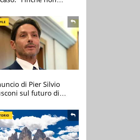
pa il morto"
TYLE
uncio di Pier Silvio
sconi sul futuro di
 Certosa
TORIO