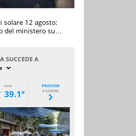
si solare 12 agosto:
o del ministero su
 osservarla