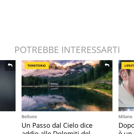
POTREBBE INTERESSARTI
TERRITORIO
LIFES
Belluno
Milano
Un Passo dal Cielo dice
Dopo
addio alle Dolomiti del
è un