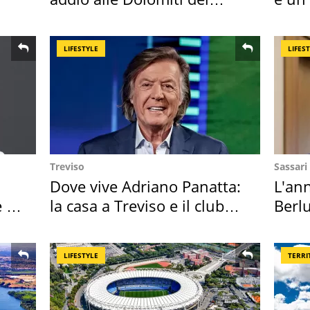
Cadore
scap
LIFESTYLE
LIFES
Treviso
Sassari
Dove vive Adriano Panatta:
L'ann
 i
la casa a Treviso e il club
Berlu
sportivo
Villa
LIFESTYLE
TERRI