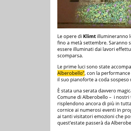
Le opere di
Klimt
illumineranno le
fino a metà settembre. Saranno s
essere illuminati dai lavori effett
scomparsa.
Le prime luci sono state accomp
Alberobello”
, con la performance 
il suo pianoforte a coda sospeso n
È stata una serata davvero magic
Comune di Alberobello – i nostri tr
risplendono ancora di più in tutta l
cornice ai numerosi eventi in pr
ai tanti visitatori emozioni che 
quest’estate passerà da Alberobe