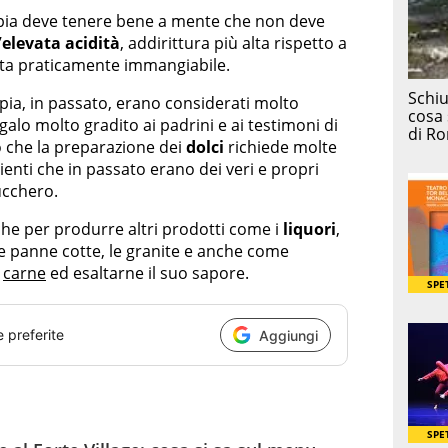
mpia deve tenere bene a mente che non deve
’
elevata acidità
, addirittura più alta rispetto a
lta praticamente immangiabile.
mpia, in passato, erano considerati molto
alo molto gradito ai padrini e ai testimoni di
to che la preparazione dei
dolci
richiede molte
dienti che in passato erano dei veri e propri
ucchero.
che per produrre altri prodotti come i
liquori
,
, le panne cotte, le granite e anche come
a
carne
ed esaltarne il suo sapore.
e preferite
Aggiungi