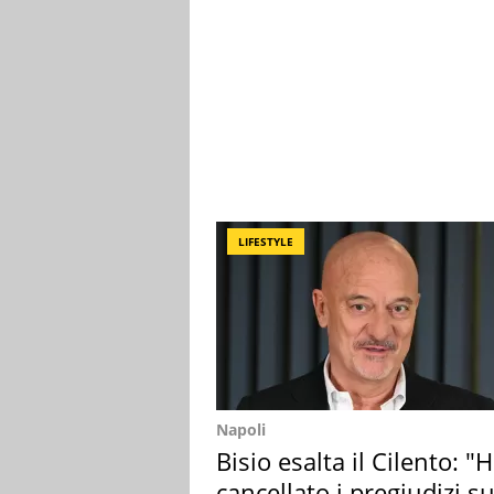
LIFESTYLE
Napoli
Bisio esalta il Cilento: "
cancellato i pregiudizi su