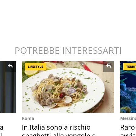
POTREBBE INTERESSARTI
LIFESTYLE
TERRI
Roma
Messin
Ha
In Italia sono a rischio
Raro
l
spaghetti alle vongole e
avvis