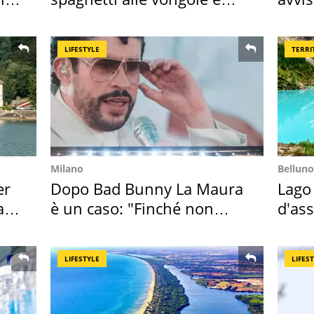
sautè di cozze
speci
LIFESTYLE
TERRI
Milano
Belluno
er
Dopo Bad Bunny La Maura
Lago
ata
è un caso: "Finché non
d'ass
scappa il morto"
2026 
LIFESTYLE
LIFES