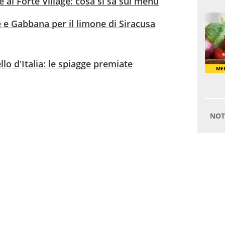
 al Forte Village: cosa si sa sul menu
e Gabbana per il limone di Siracusa
llo d'Italia: le spiagge premiate