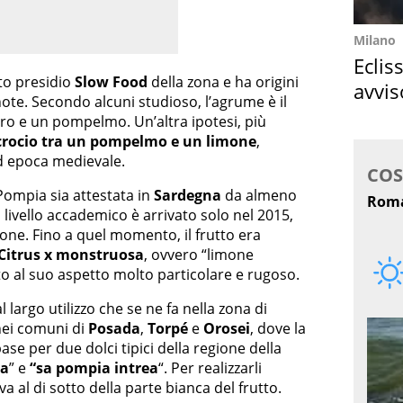
Milano
Eclis
to presidio
Slow Food
della zona e ha origini
avvis
ote. Secondo alcuni studioso, l’agrume è il
come
dro e un pompelmo. Un’altra ipotesi, più
crocio tra un pompelmo e un limone
,
ad epoca medievale.
Pompia sia attestata in
Sardegna
da almeno
a livello accademico è arrivato solo nel 2015,
ione. Fino a quel momento, il frutto era
Citrus x monstruosa
, ovvero “limone
o al suo aspetto molto particolare e rugoso.
 largo utilizzo che se ne fa nella zona di
 nei comuni di
Posada
,
Torpé
e
Orosei
, dove la
se per due dolci tipici della regione della
sa
” e
“sa pompia intrea
“. Per realizzarli
a al di sotto della parte bianca del frutto.