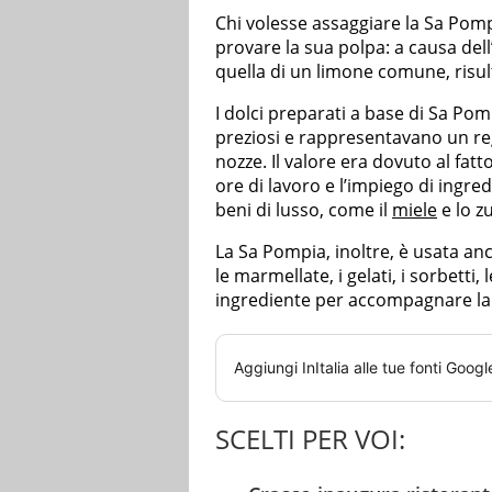
Chi volesse assaggiare la Sa Po
provare la sua polpa: a causa dell
quella di un limone comune, risu
I dolci preparati a base di Sa Po
preziosi e rappresentavano un reg
nozze. Il valore era dovuto al fat
ore di lavoro e l’impiego di ingre
beni di lusso, come il
miele
e lo z
La Sa Pompia, inoltre, è usata an
le marmellate, i gelati, i sorbetti
ingrediente per accompagnare l
Aggiungi
InItalia
alle tue fonti Googl
SCELTI PER VOI: