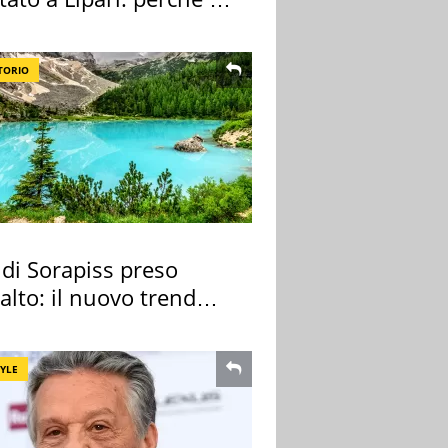
ale
TORIO
 di Sorapiss preso
alto: il nuovo trend
e l'appello
TYLE