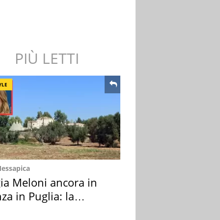
PIÙ LETTI
YLE
Messapica
ia Meloni ancora in
za in Puglia: la
ion scelta