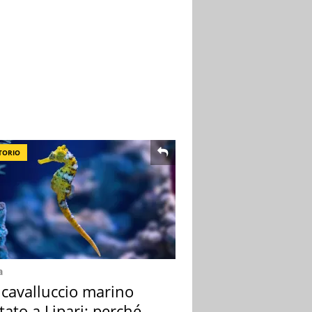
TORIO
a
 cavalluccio marino
tato a Lipari: perché è