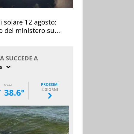
si solare 12 agosto:
o del ministero su
 osservarla