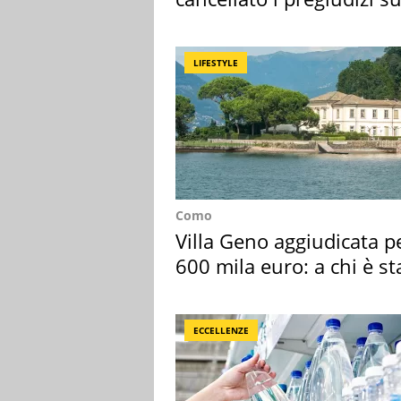
Sud"
LIFESTYLE
Como
Villa Geno aggiudicata p
600 mila euro: a chi è st
assegnata
ECCELLENZE