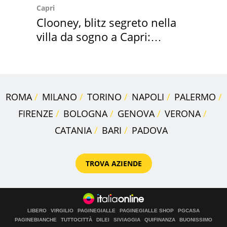
Capri
Clooney, blitz segreto nella
villa da sogno a Capri:
quanto costa
ROMA
MILANO
TORINO
NAPOLI
PALERMO
FIRENZE
BOLOGNA
GENOVA
VERONA
CATANIA
BARI
PADOVA
TROVA AZIENDE
LIBERO
VIRGILIO
PAGINEGIALLE
PAGINEGIALLE SHOP
PGCASA
PAGINEBIANCHE
TUTTOCITTÀ
DILEI
SIVIAGGIA
QUIFINANZA
BUONISSIMO