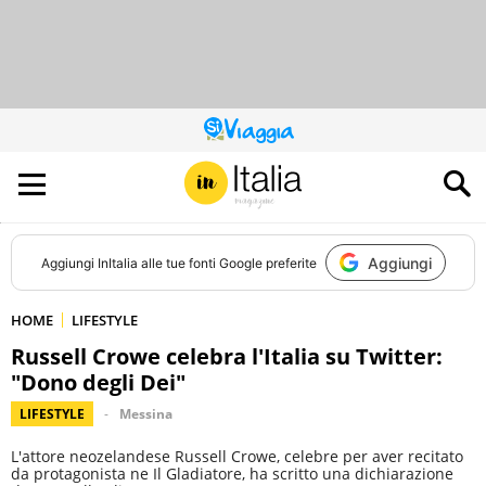
QUESTO
SITO
CONTRIBUISCE
ALL’AUDIENCE
DI
Aggiungi
Aggiungi
InItalia
alle tue fonti Google preferite
HOME
LIFESTYLE
Russell Crowe celebra l'Italia su Twitter:
"Dono degli Dei"
LIFESTYLE
Messina
L'attore neozelandese Russell Crowe, celebre per aver recitato
da protagonista ne Il Gladiatore, ha scritto una dichiarazione