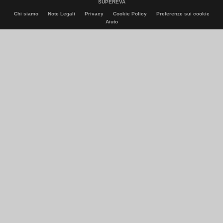
SUPEREVA
Chi siamo
Note Legali
Privacy
Cookie Policy
Preferenze sui cookie
Aiuto
© Italiaonline S.p.A. 2026
Direzione e coordinamento di Libero Acquisition S.á r.l.
P. IVA 03970540963