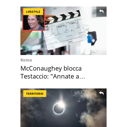
mirino una villa
LIFESTYLE
Roma
McConaughey blocca
Testaccio: "Annate a
Positano a rompe er c..."
TERRITORIO