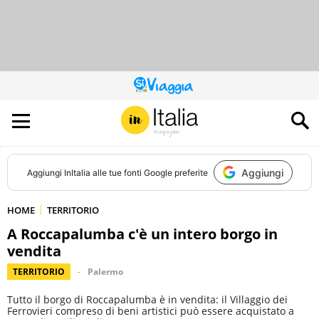
QUESTO
SITO
CONTRIBUISCE
ALL’AUDIENCE
DI
Aggiungi
Aggiungi
InItalia
alle tue fonti Google preferite
HOME
TERRITORIO
A Roccapalumba c'è un intero borgo in
vendita
TERRITORIO
Palermo
Tutto il borgo di Roccapalumba è in vendita: il Villaggio dei
Ferrovieri compreso di beni artistici può essere acquistato a