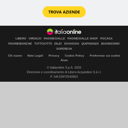
TROVA AZIENDE
LIBERO
VIRGILIO
PAGINEGIALLE
PAGINEGIALLE SHOP
PGCASA
PAGINEBIANCHE
TUTTOCITTÀ
DILEI
SIVIAGGIA
QUIFINANZA
BUONISSIMO
SUPEREVA
Chi siamo
Note Legali
Privacy
Cookie Policy
Preferenze sui cookie
Aiuto
© Italiaonline S.p.A. 2026
Direzione e coordinamento di Libero Acquisition S.á r.l.
P. IVA 03970540963