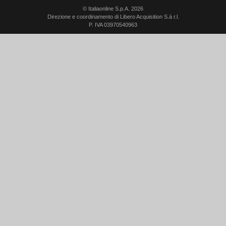
© Italiaonline S.p.A. 2026
Direzione e coordinamento di Libero Acquisition S.á r.l.
P. IVA 03970540963