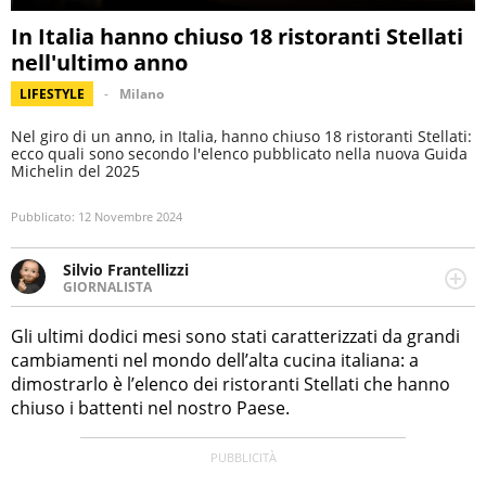
In Italia hanno chiuso 18 ristoranti Stellati
nell'ultimo anno
LIFESTYLE
Milano
Nel giro di un anno, in Italia, hanno chiuso 18 ristoranti Stellati:
ecco quali sono secondo l'elenco pubblicato nella nuova Guida
Michelin del 2025
Pubblicato:
12 Novembre 2024
Silvio Frantellizzi
GIORNALISTA
Giornalista pubblicista. Da oltre dieci anni si occupa di
informazione sul web, scrivendo di sport, attualità,
Gli ultimi dodici mesi sono stati caratterizzati da grandi
cronaca, motori, spettacolo e videogame.
cambiamenti nel mondo dell’alta cucina italiana: a
dimostrarlo è l’elenco dei ristoranti Stellati che hanno
chiuso i battenti nel nostro Paese.