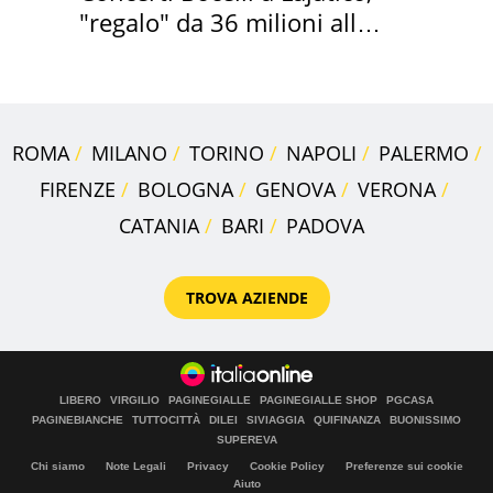
"regalo" da 36 milioni alla
Toscana
ROMA
MILANO
TORINO
NAPOLI
PALERMO
FIRENZE
BOLOGNA
GENOVA
VERONA
CATANIA
BARI
PADOVA
TROVA AZIENDE
LIBERO
VIRGILIO
PAGINEGIALLE
PAGINEGIALLE SHOP
PGCASA
PAGINEBIANCHE
TUTTOCITTÀ
DILEI
SIVIAGGIA
QUIFINANZA
BUONISSIMO
SUPEREVA
Chi siamo
Note Legali
Privacy
Cookie Policy
Preferenze sui cookie
Aiuto