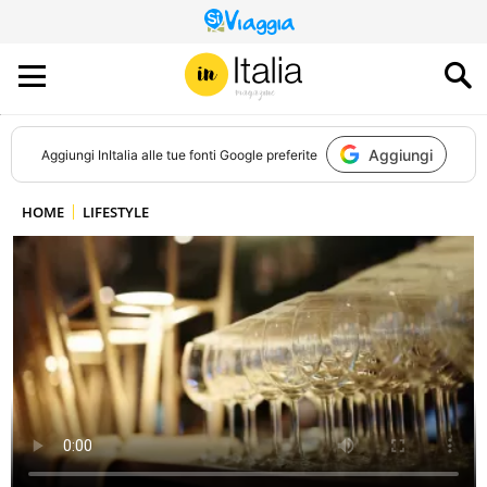
QUESTO
SITO
CONTRIBUISCE
ALL’AUDIENCE
DI
Aggiungi
Aggiungi
InItalia
alle tue fonti Google preferite
HOME
LIFESTYLE