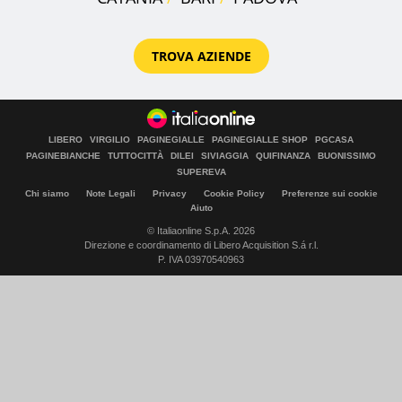
TROVA AZIENDE
LIBERO
VIRGILIO
PAGINEGIALLE
PAGINEGIALLE SHOP
PGCASA
PAGINEBIANCHE
TUTTOCITTÀ
DILEI
SIVIAGGIA
QUIFINANZA
BUONISSIMO
SUPEREVA
Chi siamo
Note Legali
Privacy
Cookie Policy
Preferenze sui cookie
Aiuto
© Italiaonline S.p.A. 2026
Direzione e coordinamento di Libero Acquisition S.á r.l.
P. IVA 03970540963