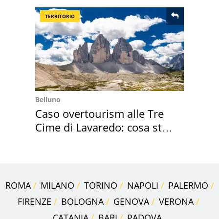
TERRITORIO
Belluno
Caso overtourism alle Tre
Cime di Lavaredo: cosa sta
succedendo
ROMA
MILANO
TORINO
NAPOLI
PALERMO
FIRENZE
BOLOGNA
GENOVA
VERONA
CATANIA
BARI
PADOVA