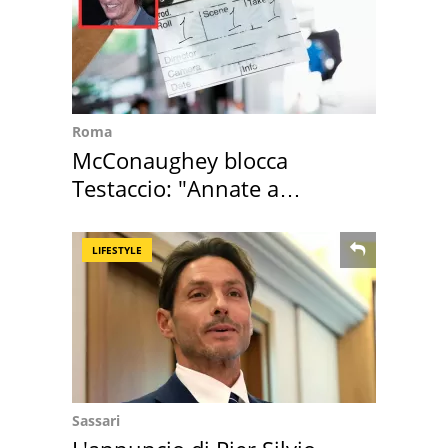
Roma
McConaughey blocca
Testaccio: "Annate a
Positano a rompe er c..."
LIFESTYLE
Sassari