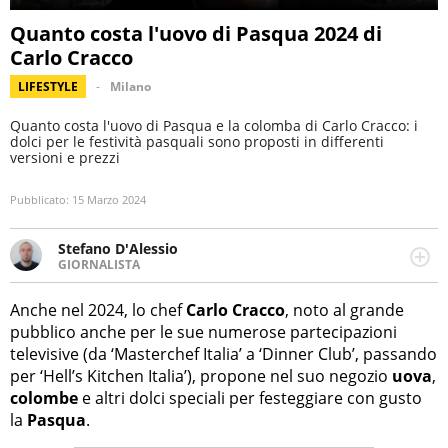
Quanto costa l'uovo di Pasqua 2024 di
Carlo Cracco
LIFESTYLE
Milano
Quanto costa l'uovo di Pasqua e la colomba di Carlo Cracco: i
dolci per le festività pasquali sono proposti in differenti
versioni e prezzi
Pubblicato:
15 Marzo 2024
Stefano D'Alessio
GIORNALISTA
Giornalista pubblicista, caporedattore di InItalia. Esperto
di sport e spettacolo, scrive anche di attualità, politica e
Anche nel 2024, lo chef
Carlo Cracco
, noto al grande
cronaca (locale e nazionale).
pubblico anche per le sue numerose partecipazioni
televisive (da ‘Masterchef Italia’ a ‘Dinner Club’, passando
per ‘Hell’s Kitchen Italia’), propone nel suo negozio
uova
,
colombe
e altri dolci speciali per festeggiare con gusto
la
Pasqua
.