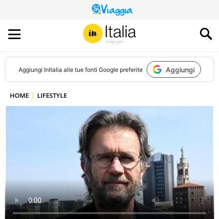
QUESTO
SITO
CONTRIBUISCE
ALL’AUDIENCE
DI
Aggiungi
Aggiungi
InItalia
alle tue fonti Google preferite
HOME
LIFESTYLE