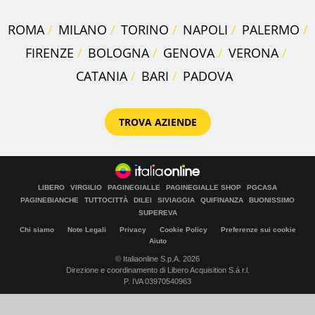
ROMA
MILANO
TORINO
NAPOLI
PALERMO
FIRENZE
BOLOGNA
GENOVA
VERONA
CATANIA
BARI
PADOVA
TROVA AZIENDE
LIBERO
VIRGILIO
PAGINEGIALLE
PAGINEGIALLE SHOP
PGCASA
PAGINEBIANCHE
TUTTOCITTÀ
DILEI
SIVIAGGIA
QUIFINANZA
BUONISSIMO
SUPEREVA
Chi siamo
Note Legali
Privacy
Cookie Policy
Preferenze sui cookie
Aiuto
© Italiaonline S.p.A. 2026
Direzione e coordinamento di Libero Acquisition S.á r.l.
P. IVA 03970540963