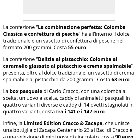
La confezione “
La combinazione perfetta: Colomba
Classica e confettura di pesche
” ha all’interno il dolce
tradizionale e un vasetto di confettura di pesche nel
formato 200 grammi. Costa
55 euro
.
La confezione “
Delizia al pistacchio: Colomba al
caramello glassato al pistacchio e crema spalmabile
”
presenta, oltre al dolce tradizionale, un vasetto di crema
spalmabile al pistacchio da 200 grammi. Costa
68 euro
.
La
box pasquale
di Carlo Cracco, con una colomba a
scelta, un uovo a scelta, caddy di animaletti pasquali in
quattro varianti diverse e caddy di 14 ovetti stagnolati in
quattro varianti, costa
tra i 141 e i 142 euro
.
Infine, la
Limited Edition Cracco & Zacapa
, che unisce
una bottiglia di Zacapa Centenario 23 ai Baci di Cracco e
a una selezione di mini uova di cioccolato, costa
90 euro
.