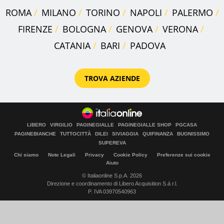
ROMA
MILANO
TORINO
NAPOLI
PALERMO
FIRENZE
BOLOGNA
GENOVA
VERONA
CATANIA
BARI
PADOVA
TROVA AZIENDE
LIBERO
VIRGILIO
PAGINEGIALLE
PAGINEGIALLE SHOP
PGCASA
PAGINEBIANCHE
TUTTOCITTÀ
DILEI
SIVIAGGIA
QUIFINANZA
BUONISSIMO
SUPEREVA
Chi siamo
Note Legali
Privacy
Cookie Policy
Preferenze sui cookie
Aiuto
© Italiaonline S.p.A. 2026
Direzione e coordinamento di Libero Acquisition S.á r.l.
P. IVA 03970540963