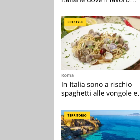
cresce di più
LIFESTYLE
Roma
In Italia sono a rischio
spaghetti alle vongole e
sautè di cozze
TERRITORIO