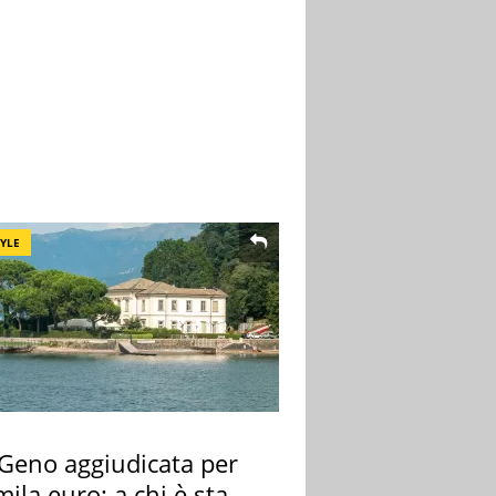
TYLE
 Geno aggiudicata per
ila euro: a chi è stata