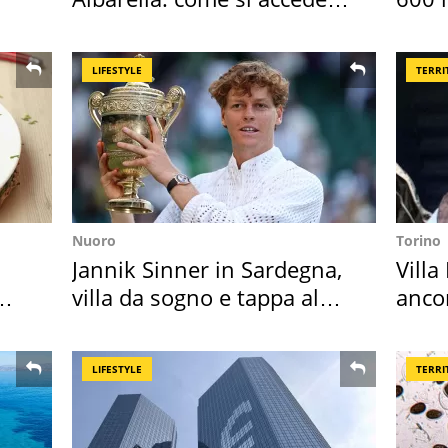
all'isola privata
asse
LIFESTYLE
TERRI
Nuoro
Torino
Jannik Sinner in Sardegna,
Villa
villa da sogno e tappa al
anco
discount
cost
LIFESTYLE
TERRI