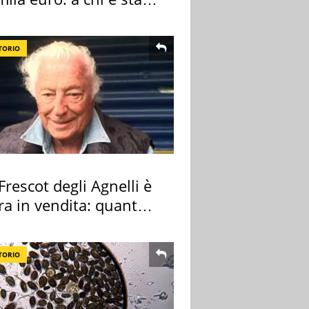
gnata
TORIO
 Frescot degli Agnelli è
ra in vendita: quanto
a
TORIO