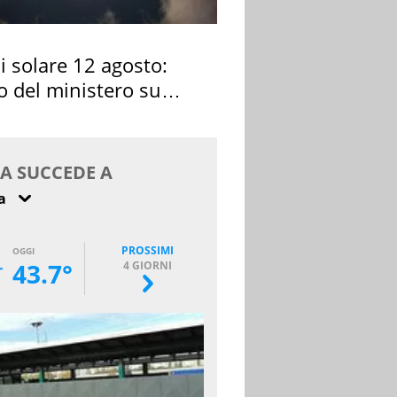
si solare 12 agosto:
o del ministero su
 osservarla