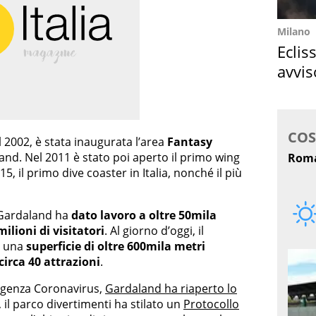
Milano
Eclis
avvis
come
il 2002, è stata inaugurata l’area
Fantasy
and. Nel 2011 è stato poi aperto il primo wing
015, il primo dive coaster in Italia, nonché il più
, Gardaland ha
dato lavoro a oltre 50mila
milioni di visitatori
. Al giorno d’oggi, il
r una
superficie di oltre 600mila metri
circa 40 attrazioni
.
rgenza Coronavirus,
Gardaland ha riaperto lo
, il parco divertimenti ha stilato un
Protocollo