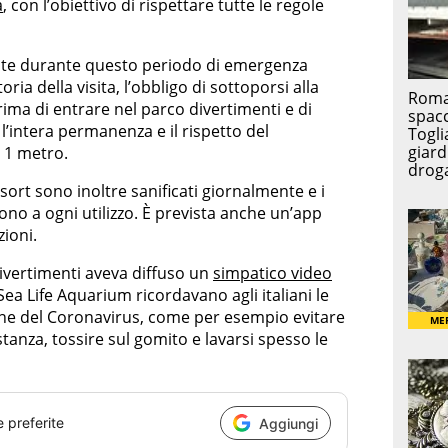
a
, con l’obiettivo di rispettare tutte le regole
te durante questo periodo di emergenza
ia della visita, l’obbligo di sottoporsi alla
ma di entrare nel parco divertimenti e di
’intera permanenza e il rispetto del
 1 metro.
sort sono inoltre sanificati giornalmente e i
 sono a ogni utilizzo. È prevista anche un’app
zioni.
ivertimenti aveva diffuso un
simpatico video
Sea Life Aquarium ricordavano agli italiani le
ione del Coronavirus, come per esempio evitare
stanza, tossire sul gomito e lavarsi spesso le
e preferite
Aggiungi