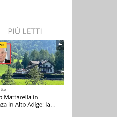
PIÙ LETTI
YLE
otto
o Mattarella in
za in Alto Adige: la
ion scelta