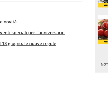
e novità
venti speciali per l'anniversario
l 13 giugno: le nuove regole