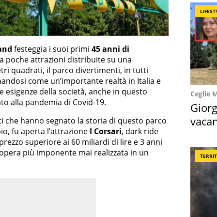
LIFEST
and
festeggia i suoi primi
45 anni di
da poche attrazioni distribuite su una
i quadrati, il parco divertimenti, in tutti
mandosi come un’importante realtà in Italia e
 esigenze della società, anche in questo
Ceglie 
to alla pandemia di Covid-19.
Giorg
vacan
i che hanno segnato la storia di questo parco
o, fu aperta l’attrazione
I Corsari
, dark ride
locat
rezzo superiore ai 60 miliardi di lire e 3 anni
l’opera più imponente mai realizzata in un
TERRI