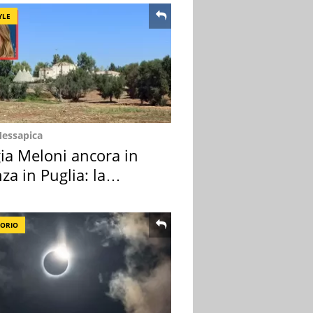
YLE
Messapica
ia Meloni ancora in
za in Puglia: la
ion scelta
TORIO