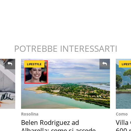
POTREBBE INTERESSARTI
LIFESTYLE
LIFES
Rosolina
Como
Belen Rodriguez ad
Villa
Albarella: come si accede
600 m