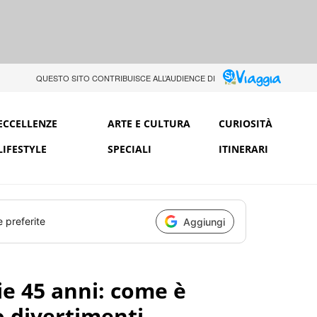
QUESTO SITO CONTRIBUISCE ALL’AUDIENCE DI
ECCELLENZE
ARTE E CULTURA
CURIOSITÀ
LIFESTYLE
SPECIALI
ITINERARI
e preferite
Aggiungi
e 45 anni: come è
o divertimenti