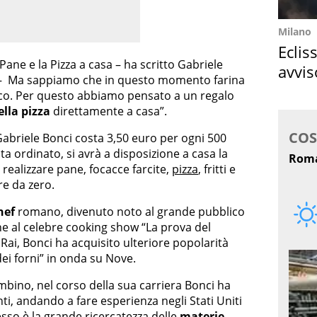
Milano
Eclis
Pane e la Pizza a casa – ha scritto Gabriele
avvis
 – Ma sappiamo che in questo momento farina
come
oco. Per questo abbiamo pensato a un regalo
ella pizza
direttamente a casa”.
 Gabriele Bonci costa 3,50 euro per ogni 500
lta ordinato, si avrà a disposizione a casa la
realizzare pane, focacce farcite,
pizza
, fritti e
are da zero.
hef
romano, divenuto noto al grande pubblico
one al celebre cooking show “La prova del
ai, Bonci ha acquisito ulteriore popolarità
dei forni” in onda su Nove.
bino, nel corso della sua carriera Bonci ha
nti, andando a fare esperienza negli Stati Uniti
esso è la grande ricercatezza delle
materie