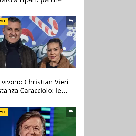
ale
TYLE
vivono Christian Vieri
tanza Caracciolo: le
case
TYLE