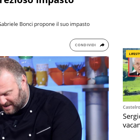
 Gabriele Bonci propone il suo impasto
CONDIVIDI
LIFEST
Castelr
Sergi
vacan
locat