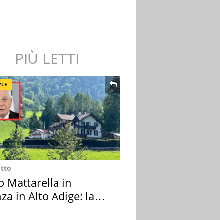
PIÙ LETTI
YLE
otto
o Mattarella in
za in Alto Adige: la
ion scelta