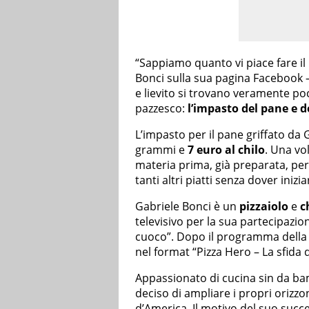
“Sappiamo quanto vi piace fare il 
Bonci sulla sua pagina Facebook
e lievito si trovano veramente p
pazzesco:
l’impasto del pane e d
L’impasto per il pane griffato da
grammi e
7 euro al chilo
. Una vo
materia prima, già preparata, per 
tanti altri piatti senza dover inizi
Gabriele Bonci è un
pizzaiolo
e
c
televisivo per la sua partecipazi
cuoco”. Dopo il programma della R
nel format “Pizza Hero – La sfida 
Appassionato di cucina sin da bam
deciso di ampliare i propri orizzo
d’America. Il motivo del suo succ