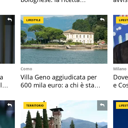
"stellata" è un caso
speci
LIFESTYLE
LIFES
Como
Milano
Ha
Villa Geno aggiudicata per
Dove 
l
600 mila euro: a chi è stata
e Cos
assegnata
loro 
TERRITORIO
LIFES