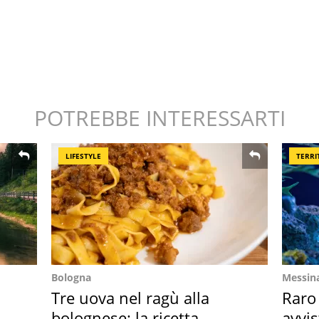
POTREBBE INTERESSARTI
LIFESTYLE
TERRI
Bologna
Messin
Tre uova nel ragù alla
Raro
bolognese: la ricetta
avvis