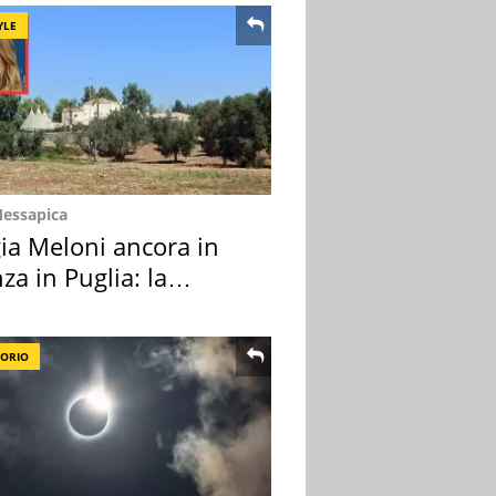
YLE
Messapica
ia Meloni ancora in
za in Puglia: la
ion scelta
TORIO