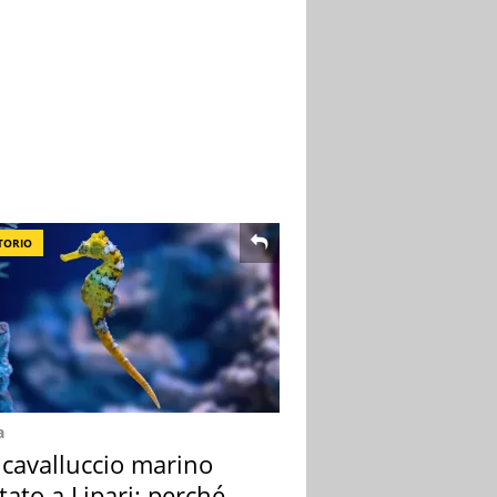
TORIO
a
 cavalluccio marino
tato a Lipari: perché è