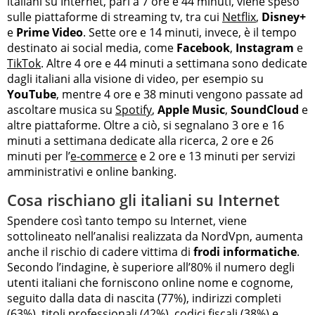
italiani su Internet, pari a 7 ore e 44 minuti, viene speso
sulle piattaforme di streaming tv, tra cui
Netflix
,
Disney+
e
Prime Video
. Sette ore e 14 minuti, invece, è il tempo
destinato ai social media, come
Facebook
,
Instagram
e
TikTok
. Altre 4 ore e 44 minuti a settimana sono dedicate
dagli italiani alla visione di video, per esempio su
YouTube
, mentre 4 ore e 38 minuti vengono passate ad
ascoltare musica su
Spotify
,
Apple Music
,
SoundCloud
e
altre piattaforme. Oltre a ciò, si segnalano 3 ore e 16
minuti a settimana dedicate alla ricerca, 2 ore e 26
minuti per l’
e-commerce
e 2 ore e 13 minuti per servizi
amministrativi e online banking.
Cosa rischiano gli italiani su Internet
Spendere così tanto tempo su Internet, viene
sottolineato nell’analisi realizzata da NordVpn, aumenta
anche il rischio di cadere vittima di
frodi informatiche
.
Secondo l’indagine, è superiore all’80% il numero degli
utenti italiani che forniscono online nome e cognome,
seguito dalla data di nascita (77%), indirizzi completi
(63%), titoli professionali (42%), codici fiscali (38%) e