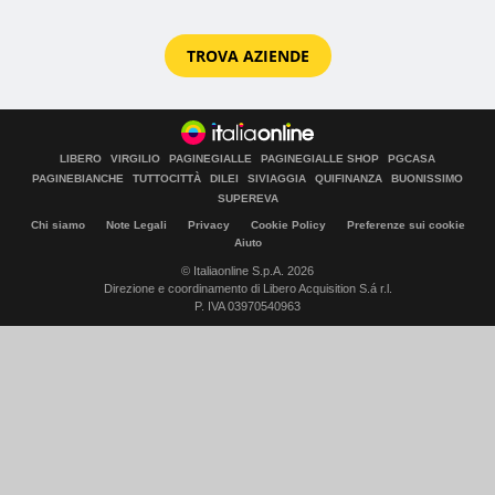
TROVA AZIENDE
LIBERO
VIRGILIO
PAGINEGIALLE
PAGINEGIALLE SHOP
PGCASA
PAGINEBIANCHE
TUTTOCITTÀ
DILEI
SIVIAGGIA
QUIFINANZA
BUONISSIMO
SUPEREVA
Chi siamo
Note Legali
Privacy
Cookie Policy
Preferenze sui cookie
Aiuto
© Italiaonline S.p.A. 2026
Direzione e coordinamento di Libero Acquisition S.á r.l.
P. IVA 03970540963