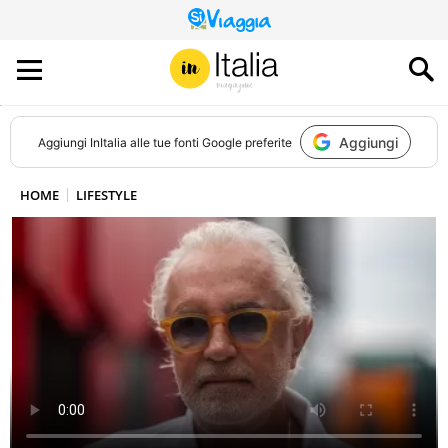
QUESTO
SITO
CONTRIBUISCE
ALL’AUDIENCE
DI
Aggiungi
Aggiungi
InItalia
alle tue fonti Google preferite
HOME
LIFESTYLE