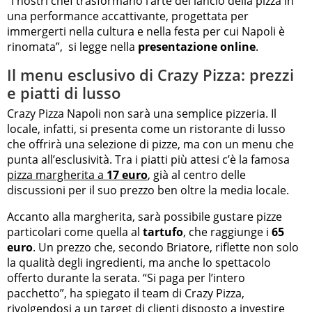
“I nostri chef trasformano l’arte del lancio della pizza in
una performance accattivante, progettata per
immergerti nella cultura e nella festa per cui Napoli è
rinomata”, si legge nella
presentazione online
.
Il menu esclusivo di Crazy Pizza: prezzi
e piatti di lusso
Crazy Pizza Napoli non sarà una semplice pizzeria. Il
locale, infatti, si presenta come un ristorante di lusso
che offrirà una selezione di pizze, ma con un menu che
punta all’esclusività. Tra i piatti più attesi c’è la famosa
pizza margherita a
17 euro
, già al centro delle
discussioni per il suo prezzo ben oltre la media locale.
Accanto alla margherita, sarà possibile gustare pizze
particolari come quella al
tartufo
, che raggiunge i
65
euro
. Un prezzo che, secondo Briatore, riflette non solo
la qualità degli ingredienti, ma anche lo spettacolo
offerto durante la serata. “Si paga per l’intero
pacchetto”, ha spiegato il team di Crazy Pizza,
rivolgendosi a un target di clienti disposto a investire