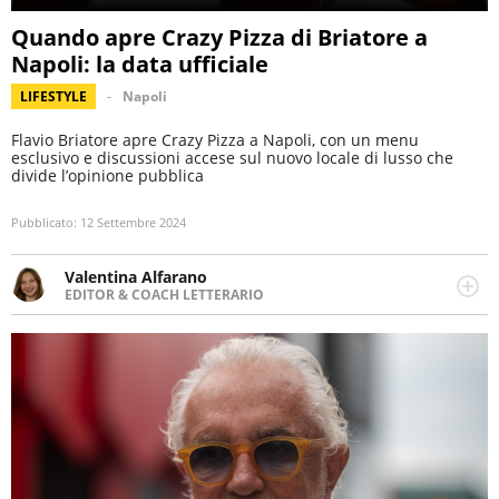
Quando apre Crazy Pizza di Briatore a
Napoli: la data ufficiale
LIFESTYLE
Napoli
Flavio Briatore apre Crazy Pizza a Napoli, con un menu
esclusivo e discussioni accese sul nuovo locale di lusso che
divide l’opinione pubblica
Pubblicato:
12 Settembre 2024
Valentina Alfarano
EDITOR & COACH LETTERARIO
LINKEDIN
Lavorare con le storie è la mia missione! Specializzata in
INSTAGRAM
storytelling di viaggi, lavoro come editor di narrativa e
coach di scrittura creativa.