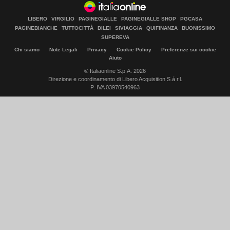
LIBERO
VIRGILIO
PAGINEGIALLE
PAGINEGIALLE SHOP
PGCASA
PAGINEBIANCHE
TUTTOCITTÀ
DILEI
SIVIAGGIA
QUIFINANZA
BUONISSIMO
SUPEREVA
Chi siamo
Note Legali
Privacy
Cookie Policy
Preferenze sui cookie
Aiuto
© Italiaonline S.p.A. 2026
Direzione e coordinamento di Libero Acquisition S.á r.l.
P. IVA 03970540963