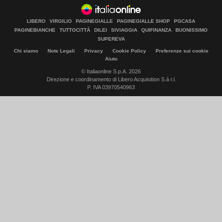
LIBERO
VIRGILIO
PAGINEGIALLE
PAGINEGIALLE SHOP
PGCASA
PAGINEBIANCHE
TUTTOCITTÀ
DILEI
SIVIAGGIA
QUIFINANZA
BUONISSIMO
SUPEREVA
Chi siamo
Note Legali
Privacy
Cookie Policy
Preferenze sui cookie
Aiuto
© Italiaonline S.p.A. 2026
Direzione e coordinamento di Libero Acquisition S.á r.l.
P. IVA 03970540963