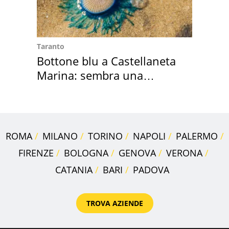
Taranto
Bottone blu a Castellaneta
Marina: sembra una
medusa ma non lo è
ROMA
MILANO
TORINO
NAPOLI
PALERMO
FIRENZE
BOLOGNA
GENOVA
VERONA
CATANIA
BARI
PADOVA
TROVA AZIENDE