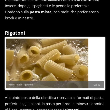
invece, dopo gli spaghetti e le penne le preferenze
ricadono sulla
pasta mista
, con molti che preferiscono
brodi e minestre.
Rigatoni
Fonte: iStock - gerenme
6
di
10
Al quinto posto della classifica riservata ai formati di pasta
preferiti dagli italiani, la pasta per brodi e minestre domina
al Nord, mentre al centro vincono i
rigatoni
.