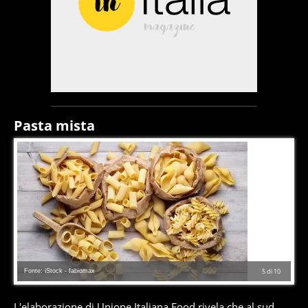
Pasta mista
Fonte: iStock - fabiomax
5
di
10
L'elaborazione di Unione Italiana Food rivela che al sud,