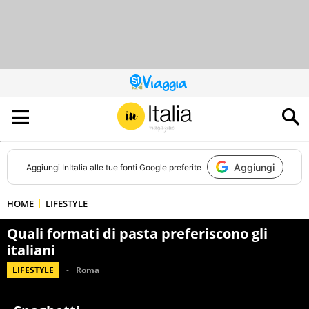
QUESTO
SITO
CONTRIBUISCE
ALL’AUDIENCE
DI
Aggiungi
Aggiungi
InItalia
alle tue fonti Google preferite
HOME
LIFESTYLE
Quali formati di pasta preferiscono gli
italiani
LIFESTYLE
Roma