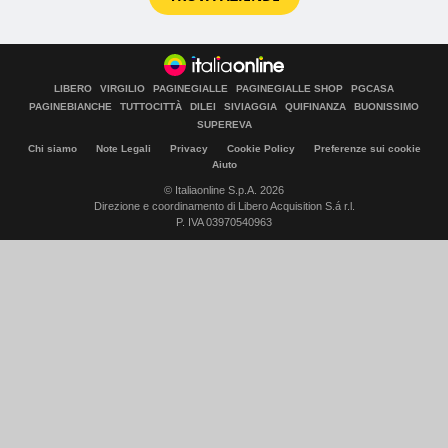
LIBERO
VIRGILIO
PAGINEGIALLE
PAGINEGIALLE SHOP
PGCASA
PAGINEBIANCHE
TUTTOCITTÀ
DILEI
SIVIAGGIA
QUIFINANZA
BUONISSIMO
SUPEREVA
Chi siamo
Note Legali
Privacy
Cookie Policy
Preferenze sui cookie
Aiuto
© Italiaonline S.p.A. 2026
Direzione e coordinamento di Libero Acquisition S.á r.l.
P. IVA 03970540963