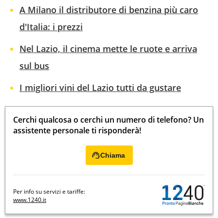
A Milano il distributore di benzina più caro
d'Italia: i prezzi
Nel Lazio, il cinema mette le ruote e arriva
sul bus
I migliori vini del Lazio tutti da gustare
Cerchi qualcosa o cerchi un numero di telefono? Un
assistente personale ti risponderà!
Chiama
Per info su servizi e tariffe:
www.1240.it