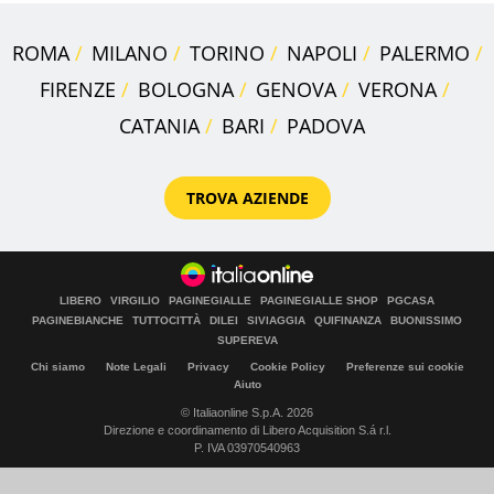
ROMA
MILANO
TORINO
NAPOLI
PALERMO
FIRENZE
BOLOGNA
GENOVA
VERONA
CATANIA
BARI
PADOVA
TROVA AZIENDE
LIBERO
VIRGILIO
PAGINEGIALLE
PAGINEGIALLE SHOP
PGCASA
PAGINEBIANCHE
TUTTOCITTÀ
DILEI
SIVIAGGIA
QUIFINANZA
BUONISSIMO
SUPEREVA
Chi siamo
Note Legali
Privacy
Cookie Policy
Preferenze sui cookie
Aiuto
© Italiaonline S.p.A. 2026
Direzione e coordinamento di Libero Acquisition S.á r.l.
P. IVA 03970540963