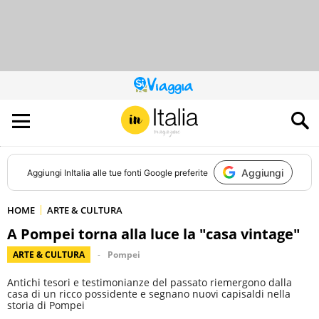
QUESTO
SITO
CONTRIBUISCE
ALL’AUDIENCE
DI
Aggiungi
Aggiungi
InItalia
alle tue fonti Google preferite
HOME
ARTE & CULTURA
A Pompei torna alla luce la "casa vintage"
ARTE & CULTURA
Pompei
Antichi tesori e testimonianze del passato riemergono dalla
casa di un ricco possidente e segnano nuovi capisaldi nella
storia di Pompei