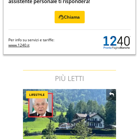
assistente personale ti risponderà!
Chiama
Per info su servizi e tariffe:
www.1240.it
PIÙ LETTI
LIFESTYLE