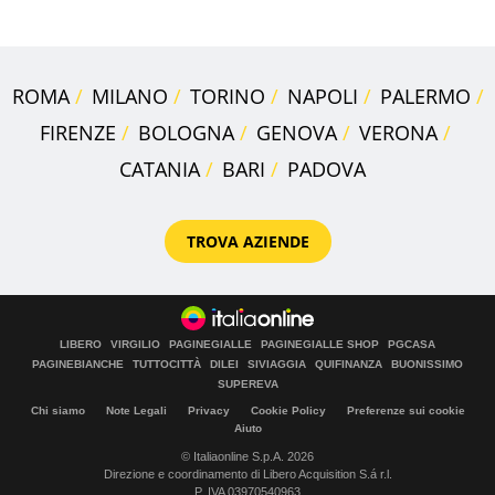
ROMA
MILANO
TORINO
NAPOLI
PALERMO
FIRENZE
BOLOGNA
GENOVA
VERONA
CATANIA
BARI
PADOVA
TROVA AZIENDE
LIBERO
VIRGILIO
PAGINEGIALLE
PAGINEGIALLE SHOP
PGCASA
PAGINEBIANCHE
TUTTOCITTÀ
DILEI
SIVIAGGIA
QUIFINANZA
BUONISSIMO
SUPEREVA
Chi siamo
Note Legali
Privacy
Cookie Policy
Preferenze sui cookie
Aiuto
© Italiaonline S.p.A. 2026
Direzione e coordinamento di Libero Acquisition S.á r.l.
P. IVA 03970540963