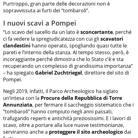
Purtroppo, gran parte delle decorazioni non è
sopravvissuta ai furti dei “tombaroli”.
I nuovi scavi a Pompei
“Lo scavo del sacello da un lato è
sconcertante
, perché
ci fa vedere la spregiudicatezza con cui gli
scavatori
clandestini
hanno operato, spogliando quasi tutte le
pareti e l’interno della stanza. Al tempo stesso, però, è
incoraggiante perché dimostra che lo Stato c’è e sta
recuperando un complesso di grandissima importanza”
– ha spiegato
Gabriel Zuchtriegel
, direttore del sito di
Pompei.
Negli 2019, infatti, il Parco Archeologico ha siglato
un’intesa con la
Procura della Repubblica di Torre
Annunziata
, per fermare il saccheggio sistematico che i
“tombaroli” hanno compiuto negli anni passati,
trafugando reperti e antichità preziosissimi. E i lavori di
scavo, oltre a portare alla luce nuove testimonianze,
serviranno anche a
proteggere il sito archeologico
dai