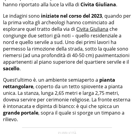
hanno riportato alla luce la villa di
Civita Giuliana
.
Le indagini sono
iniziate nel corso del 2023
, quando per
la prima volta gli archeologi hanno cominciato ad
esplorare quel tratto della via di
Civita Giuliana
che
congiunge due settori già noti – quello residenziale a
nord e quello servile a sud. Uno dei primi lavori ha
permesso la rimozione della strada, sotto la quale sono
riemersi (ad una profondità di 40-50 cm) pavimentazioni
appartenenti al piano superiore del quartiere servile e il
sacello
.
Quest’ultimo è. un ambiente semiaperto a
pianta
rettangolare
, coperto da un tetto spiovente a pianta
unica. La stanza, lunga 2,65 metri e larga 2,75 metri,
doveva servire per cerimonie religiose. La fronte esterna
è intonacata e dipinta di bianco: è qui che spicca un
grande portale
, sopra il quale si sporge un timpano a
rilievo.