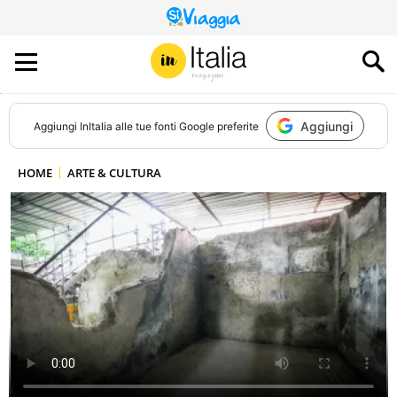
QUESTO
SITO
CONTRIBUISCE
ALL’AUDIENCE
DI
Aggiungi
Aggiungi
InItalia
alle tue fonti Google preferite
HOME
ARTE & CULTURA