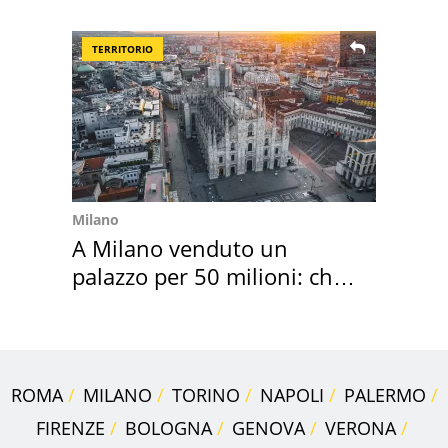
Brescia
TERRITORIO
Milano
A Milano venduto un
palazzo per 50 milioni: chi
l'ha comprato
ROMA
MILANO
TORINO
NAPOLI
PALERMO
FIRENZE
BOLOGNA
GENOVA
VERONA