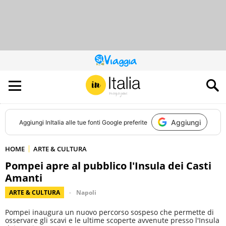
QUESTO
SITO
CONTRIBUISCE
ALL’AUDIENCE
DI
Aggiungi
Aggiungi
InItalia
alle tue fonti Google preferite
HOME
ARTE & CULTURA
Pompei apre al pubblico l'Insula dei Casti
Amanti
ARTE & CULTURA
Napoli
Pompei inaugura un nuovo percorso sospeso che permette di
osservare gli scavi e le ultime scoperte avvenute presso l'Insula