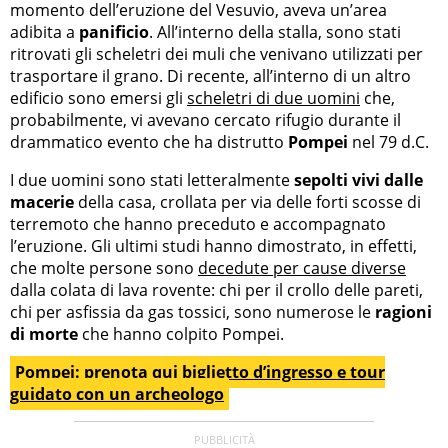
momento dell’eruzione del Vesuvio, aveva un’area
adibita a
panificio
. All’interno della stalla, sono stati
ritrovati gli scheletri dei muli che venivano utilizzati per
trasportare il grano. Di recente, all’interno di un altro
edificio sono emersi gli
scheletri di due uomini
che,
probabilmente, vi avevano cercato rifugio durante il
drammatico evento che ha distrutto
Pompei
nel 79 d.C.
I due uomini sono stati letteralmente
sepolti vivi dalle
macerie
della casa, crollata per via delle forti scosse di
terremoto che hanno preceduto e accompagnato
l’eruzione. Gli ultimi studi hanno dimostrato, in effetti,
che molte persone sono
decedute per cause diverse
dalla colata di lava rovente: chi per il crollo delle pareti,
chi per asfissia da gas tossici, sono numerose le
ragioni
di morte
che hanno colpito Pompei.
Pompei: prenota qui biglietto d’ingresso e tour
guidato con un archeologo