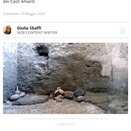
dei Casti Amanti
Pubblicato:
27 Maggio 2024
Giulia Sbaffi
WEB CONTENT WRITER
Web content writer appassionata di belle storie e di
viaggi, scrive da quando ne ha memoria. Curiosa per
natura, le piace tenersi informata su ciò che accade
intorno a lei.