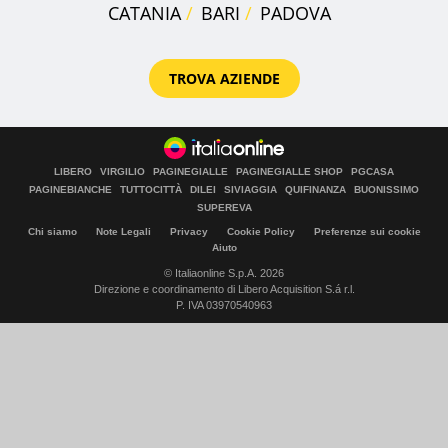
CATANIA
BARI
PADOVA
TROVA AZIENDE
LIBERO
VIRGILIO
PAGINEGIALLE
PAGINEGIALLE SHOP
PGCASA
PAGINEBIANCHE
TUTTOCITTÀ
DILEI
SIVIAGGIA
QUIFINANZA
BUONISSIMO
SUPEREVA
Chi siamo
Note Legali
Privacy
Cookie Policy
Preferenze sui cookie
Aiuto
© Italiaonline S.p.A. 2026
Direzione e coordinamento di Libero Acquisition S.á r.l.
P. IVA 03970540963