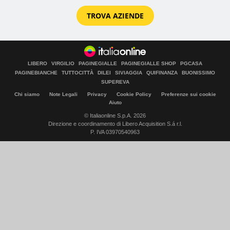
TROVA AZIENDE
LIBERO
VIRGILIO
PAGINEGIALLE
PAGINEGIALLE SHOP
PGCASA
PAGINEBIANCHE
TUTTOCITTÀ
DILEI
SIVIAGGIA
QUIFINANZA
BUONISSIMO
SUPEREVA
Chi siamo
Note Legali
Privacy
Cookie Policy
Preferenze sui cookie
Aiuto
© Italiaonline S.p.A. 2026
Direzione e coordinamento di Libero Acquisition S.á r.l.
P. IVA 03970540963