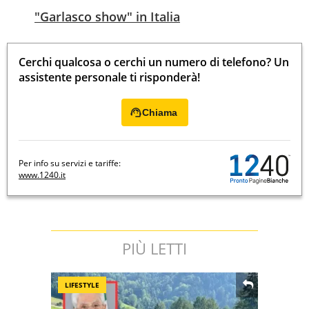
"Garlasco show" in Italia
Cerchi qualcosa o cerchi un numero di telefono? Un
assistente personale ti risponderà!
Chiama
Per info su servizi e tariffe:
www.1240.it
PIÙ LETTI
LIFESTYLE