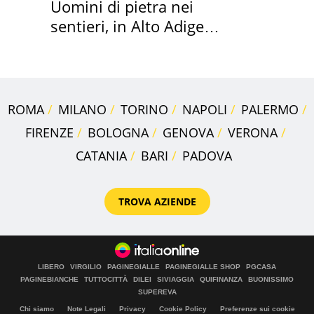
Uomini di pietra nei
sentieri, in Alto Adige
scatta l'allarme
ROMA
MILANO
TORINO
NAPOLI
PALERMO
FIRENZE
BOLOGNA
GENOVA
VERONA
CATANIA
BARI
PADOVA
TROVA AZIENDE
LIBERO
VIRGILIO
PAGINEGIALLE
PAGINEGIALLE SHOP
PGCASA
PAGINEBIANCHE
TUTTOCITTÀ
DILEI
SIVIAGGIA
QUIFINANZA
BUONISSIMO
SUPEREVA
Chi siamo
Note Legali
Privacy
Cookie Policy
Preferenze sui cookie