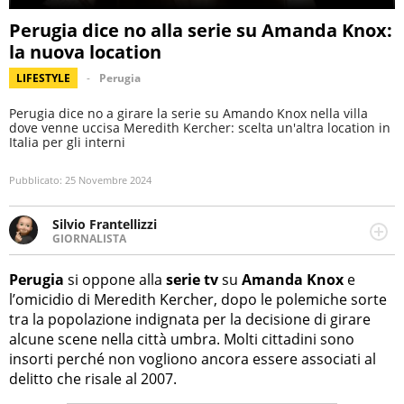
Perugia dice no alla serie su Amanda Knox:
la nuova location
LIFESTYLE
Perugia
Perugia dice no a girare la serie su Amando Knox nella villa
dove venne uccisa Meredith Kercher: scelta un'altra location in
Italia per gli interni
Pubblicato:
25 Novembre 2024
Silvio Frantellizzi
GIORNALISTA
Giornalista pubblicista. Da oltre dieci anni si occupa di
informazione sul web, scrivendo di sport, attualità,
Perugia
si oppone alla
serie tv
su
Amanda Knox
e
cronaca, motori, spettacolo e videogame.
l’omicidio di Meredith Kercher, dopo le polemiche sorte
tra la popolazione indignata per la decisione di girare
alcune scene nella città umbra. Molti cittadini sono
insorti perché non vogliono ancora essere associati al
delitto che risale al 2007.