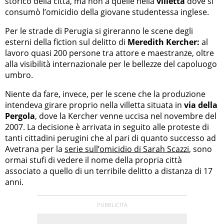
storico della città, ma non a quelle nella
villetta
dove si
consumò l’omicidio della giovane studentessa inglese.
Per le strade di Perugia si gireranno le scene degli
esterni della fiction sul delitto di
Meredith Kercher:
al
lavoro quasi 200 persone tra attore e maestranze, oltre
alla visibilità internazionale per le bellezze del capoluogo
umbro.
Niente da fare, invece, per le scene che la produzione
intendeva girare proprio nella villetta situata in
via della
Pergola
, dove la Kercher venne uccisa nel novembre del
2007. La decisione è arrivata in seguito alle proteste di
tanti cittadini perugini che al pari di quanto successo ad
Avetrana per la
serie sull’omicidio di Sarah Scazzi
, sono
ormai stufi di vedere il nome della propria città
associato a quello di un terribile delitto a distanza di 17
anni.