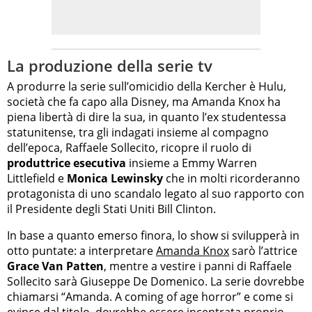
La produzione della serie tv
A produrre la serie sull’omicidio della Kercher è Hulu,
società che fa capo alla Disney, ma Amanda Knox ha
piena libertà di dire la sua, in quanto l’ex studentessa
statunitense, tra gli indagati insieme al compagno
dell’epoca, Raffaele Sollecito, ricopre il ruolo di
produttrice esecutiva
insieme a Emmy Warren
Littlefield e
Monica Lewinsky
che in molti ricorderanno
protagonista di uno scandalo legato al suo rapporto con
il Presidente degli Stati Uniti Bill Clinton.
In base a quanto emerso finora, lo show si svilupperà in
otto puntate: a interpretare
Amanda Knox
sarò l’attrice
Grace Van Patten
, mentre a vestire i panni di Raffaele
Sollecito sarà Giuseppe De Domenico. La serie dovrebbe
chiamarsi “Amanda. A coming of age horror” e come si
evince dal titolo, dovrebbe essere incentrata proprio