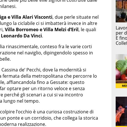
delle più belle ville signorili costruite dalle
milanesi.
ga e Villa Alari Visconti
, due perle situate nel
go la ciclabile ci si imbatterà invece in altre
ri,
Villa Borromeo e Villa Melzi d’Eril
, le quali
:
Leonardo Da Vinci
.
alia rinascimentale, conteso fra le varie corti
pirazione nel naviglio, dipingendolo spesso in
belle.
o Cassina de’ Pecchi, dove la modernità si
a fermata della metropolitana che percorre lo
ile, affiancandola fino a Gessate: questo
far optare per un ritorno veloce e senza
e perché gli scenari a cui si va incontro
a lungo nel tempo.
olpire l’occhio è una curiosa costruzione di
a un ponte e un corridoio, che collega la storica
oderna realizzazione.