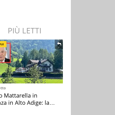
PIÙ LETTI
YLE
otto
o Mattarella in
za in Alto Adige: la
ion scelta