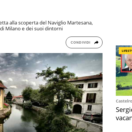
etta alla scoperta del Naviglio Martesana,
di Milano e dei suoi dintorni
CONDIVIDI
LIFEST
Castelr
Sergi
vacan
locat