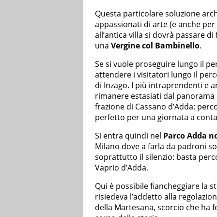
Questa particolare soluzione arc
appassionati di arte (e anche per 
all’antica villa si dovrà passare d
una
Vergine col Bambinello
.
Se si vuole proseguire lungo il p
attendere i visitatori lungo il pe
di Inzago. I più intraprendenti e
rimanere estasiati dal panorama
frazione di Cassano d’Adda: perco
perfetto per una giornata a contat
Si entra quindi nel
Parco Adda n
Milano dove a farla da padroni so
soprattutto il silenzio: basta per
Vaprio d’Adda.
Qui è possibile fiancheggiare la s
risiedeva l’addetto alla regolazione
della Martesana, scorcio che ha forn