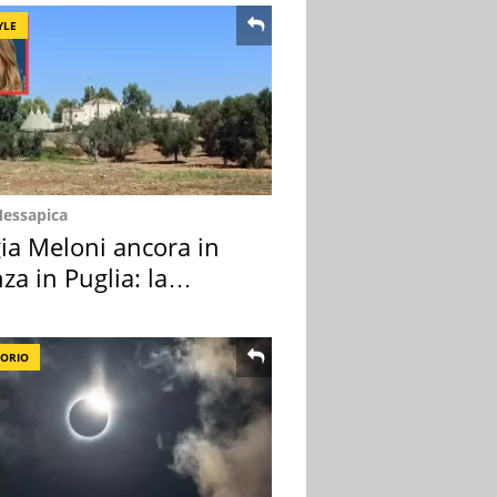
YLE
Messapica
ia Meloni ancora in
za in Puglia: la
ion scelta
TORIO