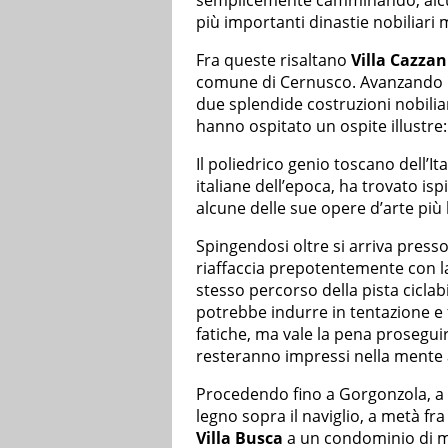
semplicemente camminando, alcune 
più importanti dinastie nobiliari 
Fra queste risaltano
Villa Cazzani
comune di Cernusco. Avanzando lun
due splendide costruzioni nobilia
hanno ospitato un ospite illustre
Il poliedrico genio toscano dell’It
italiane dell’epoca, ha trovato is
alcune delle sue opere d’arte più 
Spingendosi oltre si arriva press
riaffaccia prepotentemente con l
stesso percorso della pista ciclab
potrebbe indurre in tentazione e 
fatiche, ma vale la pena proseguir
resteranno impressi nella mente 
Procedendo fino a Gorgonzola, a c
legno sopra il naviglio, a metà fr
Villa Busca
a un condominio di m