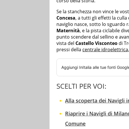
corso della storia.
Se la stanchezza non vince le vos
Concesa
, a tutti gli effetti la cul
naviglio nasce, sotto lo sguardo 
Maternità
, e la pista ciclabile 
punto scendere dal sellino e avan
vista del
Castello Visconteo
di Tr
pressi della
centrale idroelettrica
Aggiungi
InItalia
alle tue fonti Googl
SCELTI PER VOI:
Alla scoperta dei Navigli in 
Riaprire i Navigli di Mila
Comune