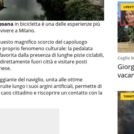
LIFEST
tesana
in bicicletta è una delle esperienze più
vivere a Milano.
i questo magnifico scorcio del capoluogo
e proprio fenomeno culturale: la pedalata
favorita dalla presenza di lunghe piste ciclabili,
Ceglie 
irettamente fuori città e visitare posti
Giorg
anese.
vacan
iante del naviglio, unita alle ottime
locat
ruite lungo i suoi argini artificiali, permette di
l caos cittadino e riscoprire un contatto con la
TERRI