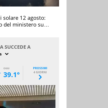
si solare 12 agosto:
o del ministero su
 osservarla