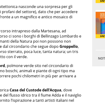
hitettonica nasconde una sorpresa per gli
i profani del settore), dato che per accedere
i fronte a un magnifico e antico mosaico di
ercorso intrapreso dalla Martesana, ad
rcorso ci sono i borghi di Bellinzago Lombardo e
 amanti della Natura poi non possono non
 e dal circondario che segue dopo
Groppello
,
rso sterrato, poca luce, tanta natura; un tris
to con il verde.
ord
, polmone verde sito nel circondario di
no boschi, animali e piante di ogni tipo ma
correre pochi chilometri in più per arrivare a
torica
Casa del Custode dell’Acqua
, dove
 del flusso idrico tra il fiume Adda e il naviglio
ito l’ispirazione a tanti artisti italiani nel