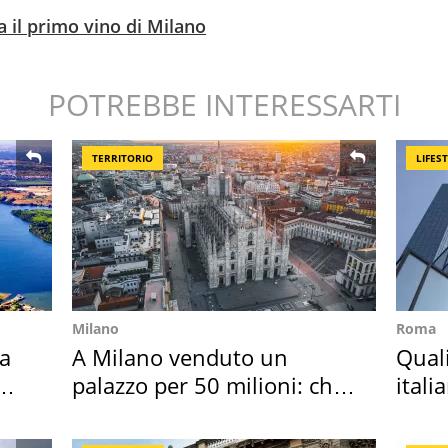
ia il primo vino di Milano
POTREBBE INTERESSARTI
TERRITORIO
LIFES
Milano
Roma
ta
A Milano venduto un
Qual
palazzo per 50 milioni: chi
itali
l'ha comprato
digit