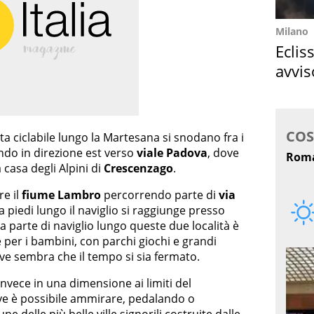
Milano
Eclis
avvis
come
ista ciclabile lungo la Martesana si snodano fra i
do in direzione est verso
viale Padova
, dove
casa degli Alpini di
Crescenzago
.
re il
fiume Lambro
percorrendo parte di
via
a piedi lungo il naviglio si raggiunge presso
parte di naviglio lungo queste due località è
e per i bambini, con parchi giochi e grandi
ove sembra che il tempo si sia fermato.
invece in una dimensione ai limiti del
ve è possibile ammirare, pedalando o