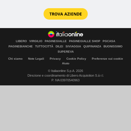
TROVA AZIENDE
LIBERO
VIRGILIO
PAGINEGIALLE
PAGINEGIALLE SHOP
PGCASA
PAGINEBIANCHE
TUTTOCITTÀ
DILEI
SIVIAGGIA
QUIFINANZA
BUONISSIMO
SUPEREVA
Chi siamo
Note Legali
Privacy
Cookie Policy
Preferenze sui cookie
Aiuto
© Italiaonline S.p.A. 2026
Direzione e coordinamento di Libero Acquisition S.á r.l.
P. IVA 03970540963