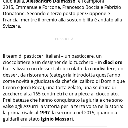
Club Italia,
Alessandro Dalmasso,
e i campioni
2015,
Emmanuele Forcone
,
Francesco Boccia
e
Fabrizio
Donatone
. Secondo e terzo posto per Giappone e
Francia, mentre il premio alla sostenibilità è andato alla
Svizzera.
Il team di pasticceri italiani – un pasticcere, un
cioccolatiere e un designer dello zucchero – in
dieci ore
ha realizzato un dessert al cioccolato da condividere, un
dessert da ristorante (categoria introdotta quest’anno
come novità e giudicata da chef del calibro di Dominique
Crenn e Jordi Roca), una torta gelato, una scultura di
zucchero alta 165 centimetri e una piece al cioccolato.
Prelibatezze che hanno conquistato la giuria e che sono
valse agli Azzurri la vittoria per la terza volta nella storia:
la prima risale al
1997
, la seconda nel 2015, quando a
guidarli era stato
Iginio Massari
.