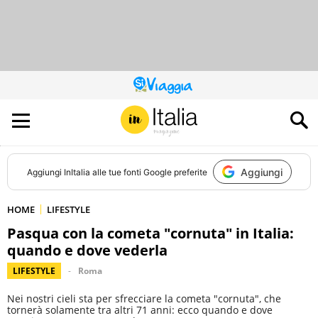
QUESTO
SITO
CONTRIBUISCE
ALL’AUDIENCE
DI
Aggiungi
Aggiungi
InItalia
alle tue fonti Google preferite
HOME
LIFESTYLE
Pasqua con la cometa "cornuta" in Italia:
quando e dove vederla
LIFESTYLE
Roma
Nei nostri cieli sta per sfrecciare la cometa "cornuta", che
tornerà solamente tra altri 71 anni: ecco quando e dove