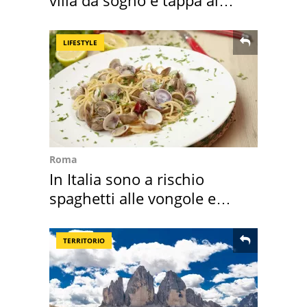
villa da sogno e tappa al
discount
LIFESTYLE
Roma
In Italia sono a rischio
spaghetti alle vongole e
sautè di cozze
TERRITORIO