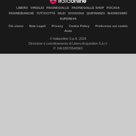
LIBERO
VIRGILIO
PAGINEGIALLE
PAGINEGIALLE SHOP
PGCASA
PAGINEBIANCHE
TUTTOCITTÀ
DILEI
SIVIAGGIA
QUIFINANZA
BUONISSIMO
SUPEREVA
Chi siamo
Note Legali
Privacy
Cookie Policy
Preferenze sui cookie
Aiuto
© Italiaonline S.p.A. 2026
Direzione e coordinamento di Libero Acquisition S.á r.l.
P. IVA 03970540963