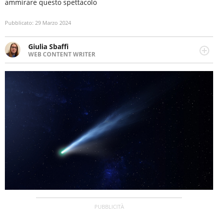
ammirare questo spettacolo
Pubblicato:
29 Marzo 2024
Giulia Sbaffi
WEB CONTENT WRITER
Web content writer appassionata di belle storie e di
viaggi, scrive da quando ne ha memoria. Curiosa per
natura, le piace tenersi informata su ciò che accade
intorno a lei.