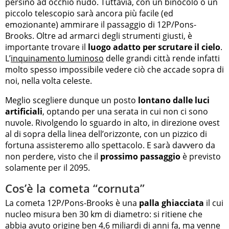
persino ad occhio nudo. Tuttavia, con un binocolo o un
piccolo telescopio sarà ancora più facile (ed
emozionante) ammirare il passaggio di 12P/Pons-
Brooks. Oltre ad armarci degli strumenti giusti, è
importante trovare il
luogo adatto per scrutare il cielo
.
L’
inquinamento luminoso
delle grandi città rende infatti
molto spesso impossibile vedere ciò che accade sopra di
noi, nella volta celeste.
Meglio scegliere dunque un posto
lontano dalle luci
artificiali
, optando per una serata in cui non ci sono
nuvole. Rivolgendo lo sguardo in alto, in direzione ovest
al di sopra della linea dell’orizzonte, con un pizzico di
fortuna assisteremo allo spettacolo. E sarà davvero da
non perdere, visto che il
prossimo passaggio
è previsto
solamente per il 2095.
Cos’è la cometa “cornuta”
La cometa 12P/Pons-Brooks è una
palla ghiacciata
il cui
nucleo misura ben 30 km di diametro: si ritiene che
abbia avuto origine ben 4,6 miliardi di anni fa, ma venne