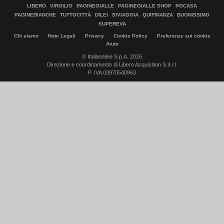
LIBERO
VIRGILIO
PAGINEGIALLE
PAGINEGIALLE SHOP
PGCASA
PAGINEBIANCHE
TUTTOCITTÀ
DILEI
SIVIAGGIA
QUIFINANZA
BUONISSIMO
SUPEREVA
Chi siamo
Note Legali
Privacy
Cookie Policy
Preferenze sui cookie
Aiuto
© Italiaonline S.p.A. 2026
Direzione e coordinamento di Libero Acquisition S.á r.l.
P. IVA 03970540963