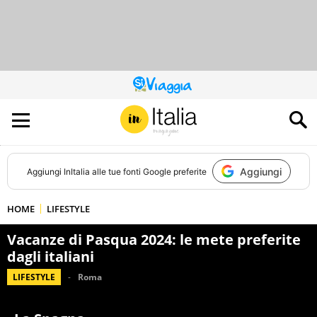
QUESTO
SITO
CONTRIBUISCE
ALL’AUDIENCE
DI
Aggiungi
Aggiungi
InItalia
alle tue fonti Google preferite
HOME
LIFESTYLE
Vacanze di Pasqua 2024: le mete preferite
dagli italiani
LIFESTYLE
Roma