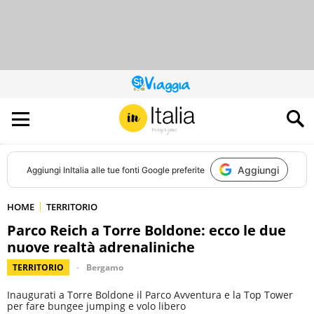
QUESTO
SITO
CONTRIBUISCE
ALL’AUDIENCE
DI
Aggiungi
Aggiungi
InItalia
alle tue fonti Google preferite
HOME
TERRITORIO
Parco Reich a Torre Boldone: ecco le due
nuove realtà adrenaliniche
TERRITORIO
Bergamo
Inaugurati a Torre Boldone il Parco Avventura e la Top Tower
per fare bungee jumping e volo libero