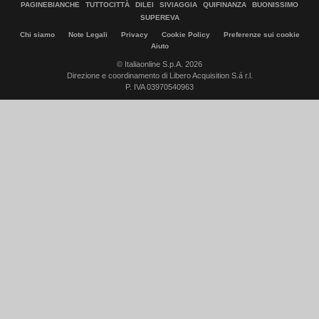
PAGINEBIANCHE
TUTTOCITTÀ
DILEI
SIVIAGGIA
QUIFINANZA
BUONISSIMO
SUPEREVA
Chi siamo
Note Legali
Privacy
Cookie Policy
Preferenze sui cookie
Aiuto
© Italiaonline S.p.A. 2026
Direzione e coordinamento di Libero Acquisition S.á r.l.
P. IVA 03970540963