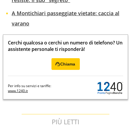
resiste: il suo "segreto"
A Montichiari passeggiate vietate: caccia al
varano
Cerchi qualcosa o cerchi un numero di telefono? Un
assistente personale ti risponderà!
Chiama
Per info su servizi e tariffe:
www.1240.it
PIÙ LETTI