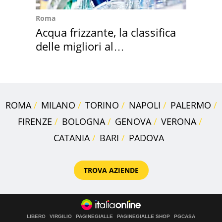
Roma
Acqua frizzante, la classifica
delle migliori al
supermercato
ROMA
MILANO
TORINO
NAPOLI
PALERMO
FIRENZE
BOLOGNA
GENOVA
VERONA
CATANIA
BARI
PADOVA
TROVA AZIENDE
LIBERO
VIRGILIO
PAGINEGIALLE
PAGINEGIALLE SHOP
PGCASA