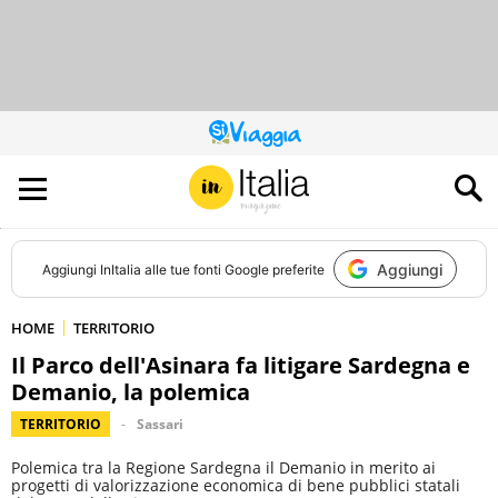
QUESTO
SITO
CONTRIBUISCE
ALL’AUDIENCE
DI
Aggiungi
Aggiungi
InItalia
alle tue fonti Google preferite
HOME
TERRITORIO
Il Parco dell'Asinara fa litigare Sardegna e
Demanio, la polemica
TERRITORIO
Sassari
Polemica tra la Regione Sardegna il Demanio in merito ai
progetti di valorizzazione economica di bene pubblici statali