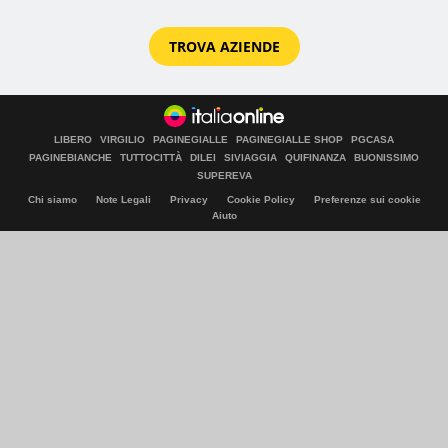
TROVA AZIENDE
LIBERO
VIRGILIO
PAGINEGIALLE
PAGINEGIALLE SHOP
PGCASA
PAGINEBIANCHE
TUTTOCITTÀ
DILEI
SIVIAGGIA
QUIFINANZA
BUONISSIMO
SUPEREVA
Chi siamo
Note Legali
Privacy
Cookie Policy
Preferenze sui cookie
Aiuto
© Italiaonline S.p.A. 2026
Direzione e coordinamento di Libero Acquisition S.á r.l.
P. IVA 03970540963