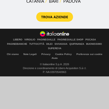
CATANIA
BARI
PADOVA
TROVA AZIENDE
LIBERO
VIRGILIO
PAGINEGIALLE
PAGINEGIALLE SHOP
PGCASA
PAGINEBIANCHE
TUTTOCITTÀ
DILEI
SIVIAGGIA
QUIFINANZA
BUONISSIMO
SUPEREVA
Chi siamo
Note Legali
Privacy
Cookie Policy
Preferenze sui cookie
Aiuto
© Italiaonline S.p.A. 2026
Direzione e coordinamento di Libero Acquisition S.á r.l.
P. IVA 03970540963