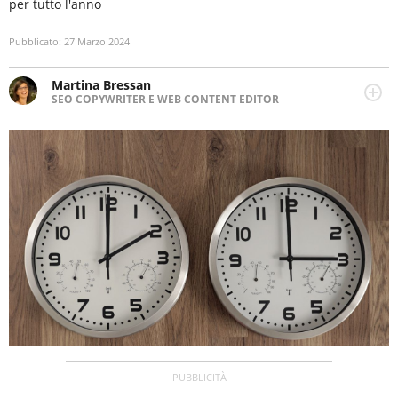
per tutto l'anno
Pubblicato:
27 Marzo 2024
Martina Bressan
SEO COPYWRITER E WEB CONTENT EDITOR
Appassionata di viaggi, di trail running e di yoga, ama
scoprire nuovi posti e nuove culture. Curiosa,
determinata e intraprendente adora leggere ma
soprattutto scrivere.