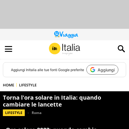
QUESTO
SITO
CONTRIBUISCE
ALL’AUDIENCE
DI
Aggiungi
Aggiungi
InItalia
alle tue fonti Google preferite
HOME
LIFESTYLE
Torna l'ora solare in Italia: quando
cambiare le lancette
LIFESTYLE
Roma