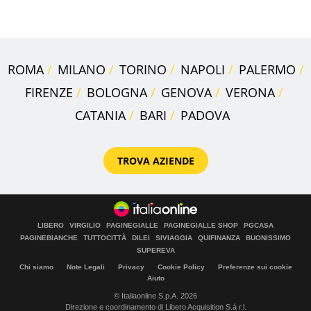
della pasta" a Roma
ROMA
MILANO
TORINO
NAPOLI
PALERMO
FIRENZE
BOLOGNA
GENOVA
VERONA
CATANIA
BARI
PADOVA
TROVA AZIENDE
LIBERO
VIRGILIO
PAGINEGIALLE
PAGINEGIALLE SHOP
PGCASA
PAGINEBIANCHE
TUTTOCITTÀ
DILEI
SIVIAGGIA
QUIFINANZA
BUONISSIMO
SUPEREVA
Chi siamo
Note Legali
Privacy
Cookie Policy
Preferenze sui cookie
Aiuto
© Italiaonline S.p.A. 2026
Direzione e coordinamento di Libero Acquisition S.á r.l.