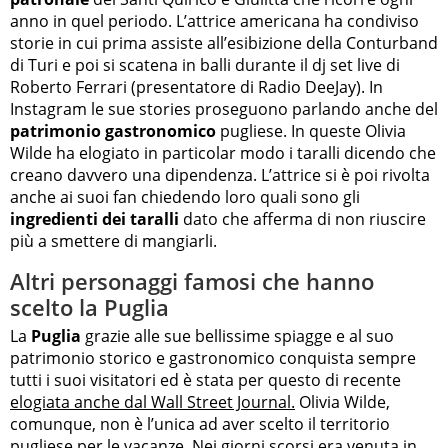
anno in quel periodo. L’attrice americana ha condiviso
storie in cui prima assiste all’esibizione della Conturband
di Turi e poi si scatena in balli durante il dj set live di
Roberto Ferrari (presentatore di Radio DeeJay). In
Instagram le sue stories proseguono parlando anche del
patrimonio gastronomico
pugliese. In queste Olivia
Wilde ha elogiato in particolar modo i taralli dicendo che
creano davvero una dipendenza. L’attrice si è poi rivolta
anche ai suoi fan chiedendo loro quali sono gli
ingredienti dei taralli
dato che afferma di non riuscire
più a smettere di mangiarli.
Altri personaggi famosi che hanno
scelto la Puglia
La
Puglia
grazie alle sue bellissime spiagge e al suo
patrimonio storico e gastronomico conquista sempre
tutti i suoi visitatori ed è stata per questo di recente
elogiata anche dal Wall Street Journal.
Olivia Wilde,
comunque, non è l’unica ad aver scelto il territorio
pugliese per le vacanze. Nei giorni scorsi era venuta in