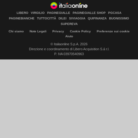
LIBERO
VIRGILIO
PAGINEGIALLE
PAGINEGIALLE SHOP
PGCASA
PAGINEBIANCHE
TUTTOCITTÀ
DILEI
SIVIAGGIA
QUIFINANZA
BUONISSIMO
SUPEREVA
Chi siamo
Note Legali
Privacy
Cookie Policy
Preferenze sui cookie
Aiuto
© Italiaonline S.p.A. 2026
Direzione e coordinamento di Libero Acquisition S.á r.l.
P. IVA 03970540963