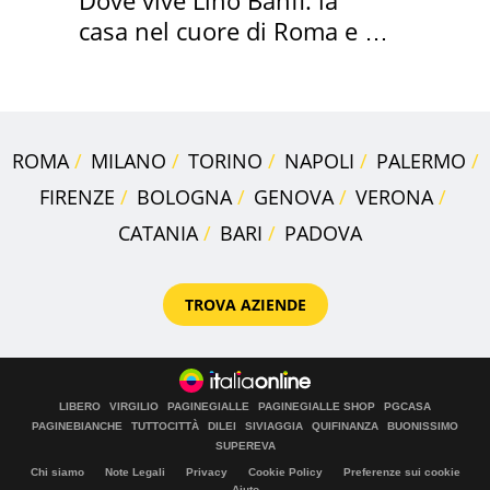
casa nel cuore di Roma e i
suoi cimeli
ROMA
MILANO
TORINO
NAPOLI
PALERMO
FIRENZE
BOLOGNA
GENOVA
VERONA
CATANIA
BARI
PADOVA
TROVA AZIENDE
LIBERO
VIRGILIO
PAGINEGIALLE
PAGINEGIALLE SHOP
PGCASA
PAGINEBIANCHE
TUTTOCITTÀ
DILEI
SIVIAGGIA
QUIFINANZA
BUONISSIMO
SUPEREVA
Chi siamo
Note Legali
Privacy
Cookie Policy
Preferenze sui cookie
Aiuto