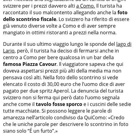
svizzere per i prezzi davvero alti
a Como.
Il turista ha
raccontato il suo malcontento allegando anche la
foto
dello scontrino fiscale
. Lo svizzero ha riferito di essere
già venuto diverse volte a Como e di aver sempre
mangiato in ottimi ristoranti a prezzi nella norma.
Durante il suo ultimo viaggio lungo le sponde del
lago di
Lario
, però, il turista ha deciso di fermarsi anche in
centro a Como per bere qualcosa in un bar della
famosa Piazza Cavour
. Il viaggiatore sapeva che qui
doveva aspettarsi prezzi più alti della media ma non
pensava così alti. Nella foto dello scontrino si vede
elencato il costo di 30,00 euro che l’uomo dice di aver
pagato per due spritz Aperol. La denuncia del turista
svizzero non si ferma qui però dato l’uomo segnala
anche come il
tavolo fosse sporco
e i cuscini delle sedie
tutte macchiate. Si possono leggere le parole di
amarezza nell’articolo condiviso da QuiComo: «Credo
che le uniche parole per descrivere lo scontrino in foto
siano solo “É un furto”.»