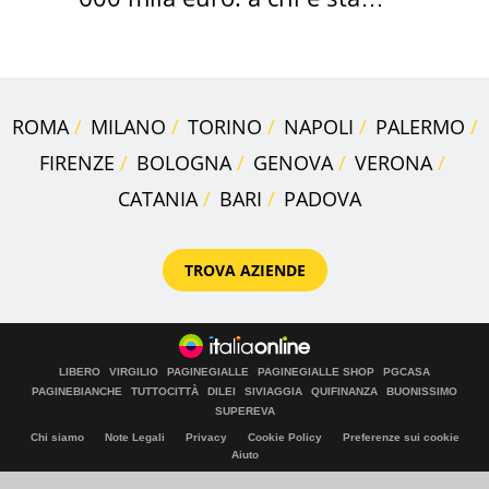
assegnata
ROMA
MILANO
TORINO
NAPOLI
PALERMO
FIRENZE
BOLOGNA
GENOVA
VERONA
CATANIA
BARI
PADOVA
TROVA AZIENDE
LIBERO
VIRGILIO
PAGINEGIALLE
PAGINEGIALLE SHOP
PGCASA
PAGINEBIANCHE
TUTTOCITTÀ
DILEI
SIVIAGGIA
QUIFINANZA
BUONISSIMO
SUPEREVA
Chi siamo
Note Legali
Privacy
Cookie Policy
Preferenze sui cookie
Aiuto
© Italiaonline S.p.A. 2026