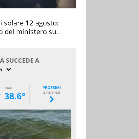
si solare 12 agosto:
o del ministero su
 osservarla