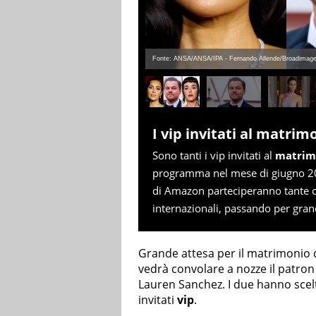
Fonte: ANSA/ANSA/IPA - Fernando Allende/Broadimage
I vip invitati al matrim
Sono tanti i vip invitati al
matrimo
programma nel mese di giugno 202
di Amazon parteciperanno tante ce
internazionali, passando per gran
Grande attesa per il matrimonio d
vedrà convolare a nozze il patron 
Lauren Sanchez. I due hanno scelto 
invitati
vip
.