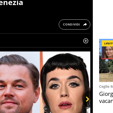
Venezia
CONDIVIDI
LIFEST
ltre dieci anni si occupa di informazione sul web,
, cronaca, motori, spettacolo e videogame.
Ceglie 
Giorg
vacan
locat
Next