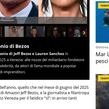
TERRI
/Shutterstock
Next
onio di Bezos
Genova
Mar L
nio di Jeff Bezos e Lauren Sanchez
in
pesci
5 a Venezia: alle nozze del miliardario fondatore
lebrità, da attori di fama mondiale a popstar
Suez
di imprenditori.
TERRI
ell’anno, quello che nel mese di giugno del 2025
di Amazon Jeff Bezos, e la giornalista e filantropa
Venezia per il fatidico “sì”: in arrivo tanti