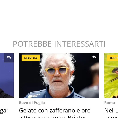
POTREBBE INTERESSARTI
LIFESTYLE
TERRI
Ruvo di Puglia
Roma
ga:
Gelato con zafferano e oro
Nel L
a 95 euro a Ruvo, Briatore
la m