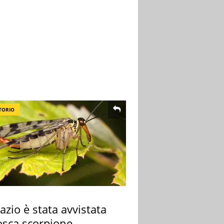
TORIO
azio è stata avvistata
osca scorpione