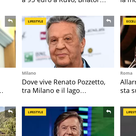
attacca
LIFESTYLE
ECCEL
Milano
Roma
Dove vive Renato Pozzetto,
Allar
tra Milano e il lago
sta 
Maggiore
nost
LIFESTYLE
LIFES