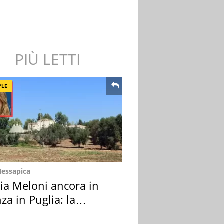
PIÙ LETTI
YLE
Messapica
ia Meloni ancora in
za in Puglia: la
ion scelta