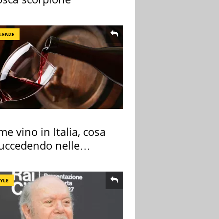
LENZE
me vino in Italia, cosa
succedendo nelle
re cantine
TYLE