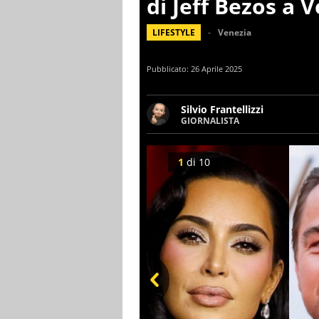
di Jeff Bezos a 
LIFESTYLE
Venezia
Pubblicato:
26 Aprile 2025
Silvio Frantellizzi
GIORNALISTA
Giornalista pubblicista. Da o
scrivendo di sport, attualità
1
di
10
Prev