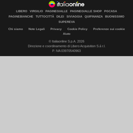
LIBERO
VIRGILIO
PAGINEGIALLE
PAGINEGIALLE SHOP
PGCASA
PAGINEBIANCHE
TUTTOCITTÀ
DILEI
SIVIAGGIA
QUIFINANZA
BUONISSIMO
SUPEREVA
Chi siamo
Note Legali
Privacy
Cookie Policy
Preferenze sui cookie
Aiuto
© Italiaonline S.p.A. 2026
Direzione e coordinamento di Libero Acquisition S.á r.l.
P. IVA 03970540963