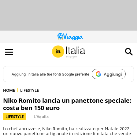
QUESTO
SITO
CONTRIBUISCE
ALL’AUDIENCE
DI
Aggiungi
Aggiungi
InItalia
alle tue fonti Google preferite
HOME
LIFESTYLE
Niko Romito lancia un panettone speciale:
costa ben 150 euro
LIFESTYLE
L'Aquila
Lo chef abruzzese, Niko Romito, ha realizzato per Natale 2022
un nuovo panettone artigianale in edizione limitata che vende