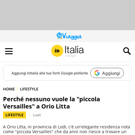
QUESTO
SITO
CONTRIBUISCE
ALL’AUDIENCE
DI
Aggiungi
Aggiungi
InItalia
alle tue fonti Google preferite
HOME
LIFESTYLE
Perché nessuno vuole la "piccola
Versailles" a Orio Litta
LIFESTYLE
Lodi
A Orio Litta, in provincia di Lodi, c'è un'elegante residenza nota
come "piccola Versailles" che da anni non riesce a trovare un