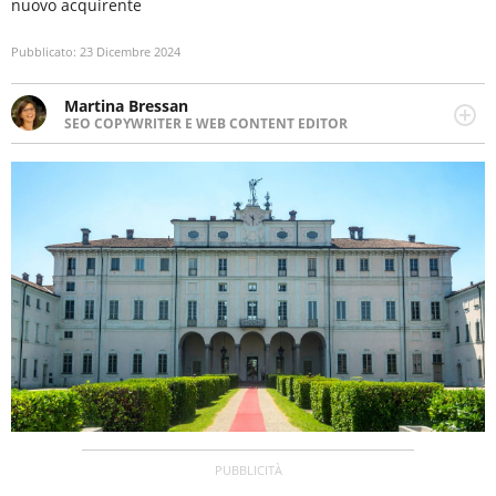
nuovo acquirente
Pubblicato:
23 Dicembre 2024
Martina Bressan
SEO COPYWRITER E WEB CONTENT EDITOR
Appassionata di viaggi, di trail running e di yoga, ama
scoprire nuovi posti e nuove culture. Curiosa,
determinata e intraprendente adora leggere ma
soprattutto scrivere.