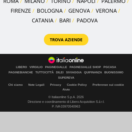
ROMA
MILANO
TORINO
NAPOLI
PALERMO
FIRENZE
BOLOGNA
GENOVA
VERONA
CATANIA
BARI
PADOVA
TROVA AZIENDE
LIBERO
VIRGILIO
PAGINEGIALLE
PAGINEGIALLE SHOP
PGCASA
PAGINEBIANCHE
TUTTOCITTÀ
DILEI
SIVIAGGIA
QUIFINANZA
BUONISSIMO
SUPEREVA
Chi siamo
Note Legali
Privacy
Cookie Policy
Preferenze sui cookie
Aiuto
© Italiaonline S.p.A. 2026
Direzione e coordinamento di Libero Acquisition S.á r.l.
P. IVA 03970540963