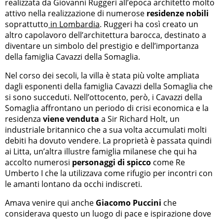
realizzata da Giovanni Ruggeri all’epoca architetto molto
attivo nella realizzazione di numerose
residenze nobili
soprattutto
in Lombardia
. Ruggeri ha così creato un
altro capolavoro dell’architettura barocca, destinato a
diventare un simbolo del prestigio e dell’importanza
della famiglia Cavazzi della Somaglia.
Nel corso dei secoli, la villa è stata più volte ampliata
dagli esponenti della famiglia Cavazzi della Somaglia che
si sono succeduti. Nell’ottocento, però, i Cavazzi della
Somaglia affrontano un periodo di crisi economica e la
residenza
viene venduta
a Sir Richard Holt, un
industriale britannico che a sua volta accumulati molti
debiti ha dovuto vendere. La proprietà è passata quindi
ai Litta, un’altra illustre famiglia milanese che qui ha
accolto numerosi
personaggi di spicco
come Re
Umberto I che la utilizzava come rifugio per incontri con
le amanti lontano da occhi indiscreti.
Amava venire qui anche
Giacomo Puccini
che
considerava questo un luogo di pace e ispirazione dove