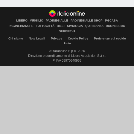
LIBERO
VIRGILIO
PAGINEGIALLE
PAGINEGIALLE SHOP
PGCASA
PAGINEBIANCHE
TUTTOCITTÀ
DILEI
SIVIAGGIA
QUIFINANZA
BUONISSIMO
SUPEREVA
Chi siamo
Note Legali
Privacy
Cookie Policy
Preferenze sui cookie
Aiuto
© Italiaonline S.p.A. 2026
Direzione e coordinamento di Libero Acquisition S.á r.l.
P. IVA 03970540963