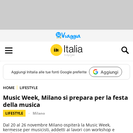
QUESTO
SITO
CONTRIBUISCE
ALL’AUDIENCE
DI
Aggiungi
Aggiungi
InItalia
alle tue fonti Google preferite
HOME
LIFESTYLE
Music Week, Milano si prepara per la festa
della musica
LIFESTYLE
Milano
Dal 20 al 26 novembre Milano ospiterà la Music Week,
kermesse per musicisti, addetti ai lavori con workshop e