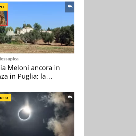
YLE
Messapica
ia Meloni ancora in
za in Puglia: la
ion scelta
TORIO