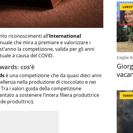
LIFEST
into riconoscimenti all’
International
uale che mira a premiare e valorizzare i
t’anno la competizione, valida per gli anni
rtuale a causa del COVID.
Ceglie 
Giorg
wards: cos’è
vacan
ds
è una competizione che da quasi dieci anni
locat
ellenza nella produzione di cioccolato e nei
. Tra i valori guida della competizione
ntato a sostenere l’intera filiera produttrice
TERRI
nde produttrici).