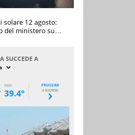
si solare 12 agosto:
o del ministero su
 osservarla