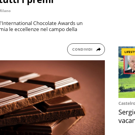
Milano
all'International Chocolate Awards un
mia le eccellenze nel campo della
CONDIVIDI
LIFEST
Castelr
Sergi
vacan
locat