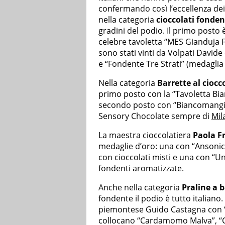
confermando così l’eccellenza dei 
nella categoria
cioccolati fonden
gradini del podio. Il primo posto
celebre tavoletta “MES Gianduja 
sono stati vinti da Volpati David
e “Fondente Tre Strati” (medaglia
Nella categoria
Barrette al cioc
primo posto con la “Tavoletta Bian
secondo posto con “Biancomangia
Sensory Chocolate sempre di
Mil
La maestra cioccolatiera
Paola F
medaglie d’oro: una con “Ansonica
con cioccolati misti e una con “Un
fondenti aromatizzate.
Anche nella categoria
Praline a 
fondente il podio è tutto italiano
piemontese Guido Castagna con “
collocano “Cardamomo Malva”, “