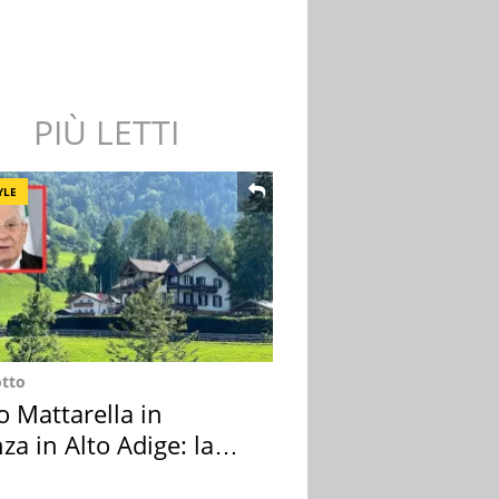
PIÙ LETTI
YLE
otto
o Mattarella in
za in Alto Adige: la
ion scelta