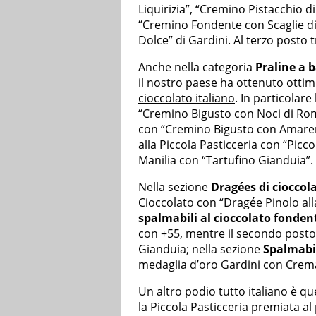
Liquirizia”, “Cremino Pistacchio d
“Cremino Fondente con Scaglie di 
Dolce” di Gardini. Al terzo posto
Anche nella categoria
Praline a b
il nostro paese ha ottenuto otti
cioccolato italiano
. In particolar
“Cremino Bigusto con Noci di Ro
con “Cremino Bigusto con Amaren
alla Piccola Pasticceria con “Picc
Manilia con “Tartufino Gianduia”.
Nella sezione
Dragées di cioccol
Cioccolato con “Dragée Pinolo al
spalmabili al cioccolato fonden
con +55, mentre il secondo posto
Gianduia; nella sezione
Spalmabil
medaglia d’oro Gardini con Crema
Un altro podio tutto italiano è qu
la Piccola Pasticceria premiata 