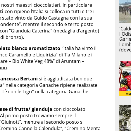
nostri maestri cioccolatieri. In particolare
ti
con ripieno l’Italia si colloca in tutti e tre i
 è stato vinto da Guido Castagna con la sua
Fondente”, mentre il secondo e terzo posto
e con “Gianduia Caterina” (medaglia d’argento)
 di bronzo).
colato bianco aromatizzato
l’Italia ha vinto il
co Caramello e Liquirizia” di T’a Milano e il
re – Bio White Veg 48%” di Aruntam –
ano
.
rancesca Bertani
si è aggiudicata ben due
” nella categoria Ganache ripiene realizzate
 Tè con le Tigri” nella categoria Ganache
base di frutta/ gianduja
con cioccolato
. Al primo posto troviamo sempre il
Giuinott”, mentre al secondo posto si
Cremino Cannella Calendula”, “Cremino Menta