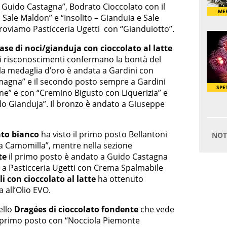
i Guido Castagna”, Bodrato Cioccolato con il
Sale Maldon” e “Insolito – Gianduia e Sale
 troviamo Pasticceria Ugetti con “Gianduiotto”.
ase di noci/gianduja con cioccolato al latte
mi risconoscimenti confermano la bontà del
e la medaglia d’oro è andata a Gardini con
magna” e il secondo posto sempre a Gardini
e” e con “Cremino Bigusto con Liquerizia” e
olo Gianduja”. Il bronzo è andato a Giuseppe
ato bianco
ha visto il primo posto Bellantoni
la Camomilla”, mentre nella sezione
te
il primo posto è andato a Guido Castagna
 a Pasticceria Ugetti con Crema Spalmabile
i con cioccolato al latte
ha ottenuto
 all’Olio EVO.
ello
Dragées di cioccolato fondente
che vede
al primo posto con “Nocciola Piemonte