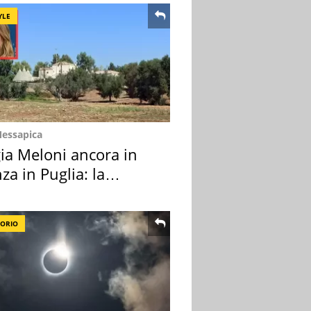
YLE
Messapica
ia Meloni ancora in
za in Puglia: la
ion scelta
TORIO