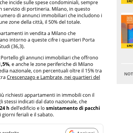
a che incide sulle spese condominiali, sempre
servizio di portineria. Milano, in questo
il numero di annunci immobiliari che includono i
une zone della città, il 50% del totale.
partamenti in vendita a Milano che
ano intorno a queste cifre i quartieri Porta
Studi (36,3).
 e Portello gli annunci immobiliari che offrono
1,5%
, e anche le zone periferiche di Milano
dia nazionale, con percentuali oltre il 15% tra
 tra
Crescenzago e Lambrate, nei quartieri del
 richiesti appartamenti in immobili con il
li stessi indicati dal dato nazionale, che
24 h
dell’edificio e lo
smistamento di pacchi
iorni feriali e il sabato.
e preferite