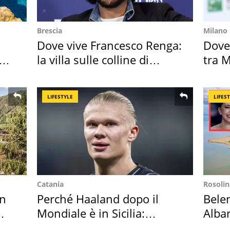
Brescia
Milano
Dove vive Francesco Renga:
Dove
la villa sulle colline di
tra M
Brescia
Magg
LIFESTYLE
LIFES
Catania
Rosolin
in
Perché Haaland dopo il
Bele
Mondiale è in Sicilia:
Albar
vacanza ma non solo
all'i