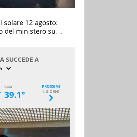
si solare 12 agosto:
o del ministero su
 osservarla