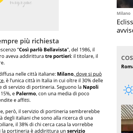
Milano
Eclis
avvis
come
sempre più richiesta
escenzo “
Così parlò Bellavista
”, del 1986, il
o aveva addirittura
tre portieri
: il titolare, il
re.
iffusa nelle città italiane:
Milano
, dove si può
te,
è l’unica città in Italia in cui oltre il 30% delle
e di servizio di portineria. Seguono la
Napoli
l 15%, e
Palermo
, con una media di poco
dite e affitti.
, però, il servizio di portineria sembrerebbe
à degli italiani che sono alla ricerca di una
liare, il 38% di chi cerca casa la vorrebbe
i la portineria è addirittura un
servizio