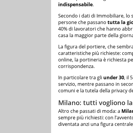
indispensabile
.
Secondo i dati di Immobiliare, lo st
persone che passano
tutta la gi
40% di lavoratori che hanno abbr
casa la maggior parte della giorn
La figura del portiere, che sembr
caratteristiche più richieste: comp
online, la portineria è richiesta p
corrispondenza.
In particolare tra gli
under 30
, il
servizio, mentre passano in seco
comuni e la tutela della privacy d
Milano: tutti vogliono l
Altro che passati di moda: a
Mila
sempre più richiesti: con l’avvento
diventata anzi una figura central