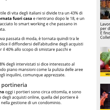
ile di vita degli italiani si divide tra un 43% di
ornata fuori casa
e rientrano dopo le 18, e un
acciato lo smart working e che passano in
ata.
ava passata di moda, è tornata quindi tra le
lice il diffondersi dell’abitudine degli acquisti
er il 40% allo scopo di smistare pacchi e
 58% degli intervistati si dice interessato al
ndo piano mansioni come la pulizia delle aree
egli inquilini, comunque apprezzate.
a portineria
no
oggi i portieri sono circa ottomila, e sono
 degli acquisti online, quella del portiere è
e nella gestione di un condominio.