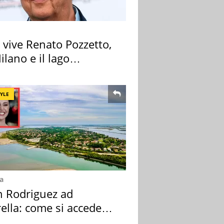
 vive Renato Pozzetto,
ilano e il lago
iore
TYLE
a
n Rodriguez ad
ella: come si accede
sola privata