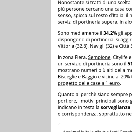
Nonostante si tratti di una scelt
più persone cercano una casa con 
senso, spicca sul resto d’Italia: 
servizi di portineria supera, in alc
Sono mediamente il
34,2%
gli ap
dispongono di portineria: si aggir
Vittoria (32,8), Navigli (32) e Città 
In zona Fiera,
Sempione
, Citylife
un servizio di portineria sono il
5
mostrano numeri più alti della me
Bisceglie e Baggio e vicine al 20%
progetto delle case a 1 euro
.
Quanto al perchè siano sempre più
portiere, i motivi principali sono g
indicano in testa la
sorveglianza 
e corrispondenza, soprattutto nei g
Aggiungi
InItalia
alle tue fonti Googl