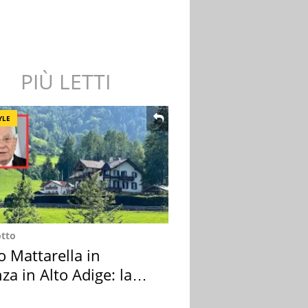
PIÙ LETTI
YLE
otto
o Mattarella in
za in Alto Adige: la
ion scelta