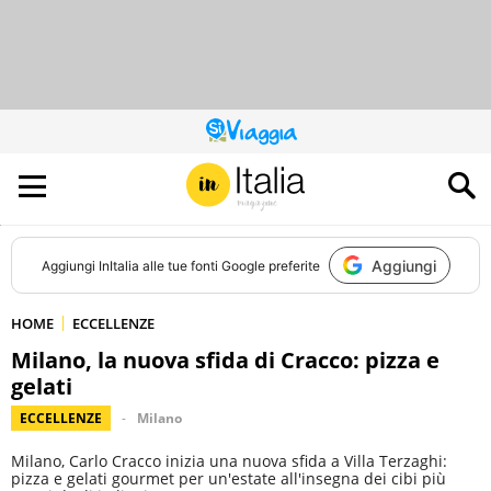
QUESTO
SITO
CONTRIBUISCE
ALL’AUDIENCE
DI
Aggiungi
Aggiungi
InItalia
alle tue fonti Google preferite
HOME
ECCELLENZE
Milano, la nuova sfida di Cracco: pizza e
gelati
ECCELLENZE
Milano
Milano, Carlo Cracco inizia una nuova sfida a Villa Terzaghi:
pizza e gelati gourmet per un'estate all'insegna dei cibi più