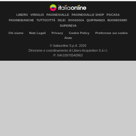
LIBERO
VIRGILIO
PAGINEGIALLE
PAGINEGIALLE SHOP
PGCASA
PAGINEBIANCHE
TUTTOCITTÀ
DILEI
SIVIAGGIA
QUIFINANZA
BUONISSIMO
SUPEREVA
Chi siamo
Note Legali
Privacy
Cookie Policy
Preferenze sui cookie
Aiuto
© Italiaonline S.p.A. 2026
Direzione e coordinamento di Libero Acquisition S.á r.l.
P. IVA 03970540963